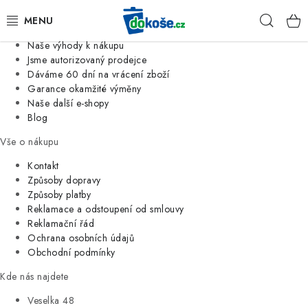
Informace o nás
Hleda
Jsme tradiční česká firma
Naše výhody k nákupu
KOŠE
Jsme autorizovaný prodejce
Dáváme 60 dní na vrácení zboží
Garance okamžité výměny
SÁČKY
Naše další e-shopy
Blog
KOUPELNA
Vše o nákupu
KUCHYNĚ
Kontakt
Způsoby dopravy
Způsoby platby
ORGANIZACE
Reklamace a odstoupení od smlouvy
Reklamační řád
DOMÁCNOST
Ochrana osobních údajů
Obchodní podmínky
ÚKLID
Kde nás najdete
Veselka 48