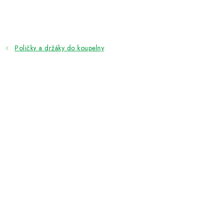
Přejít
na
obsah
Poličky a držáky do koupelny