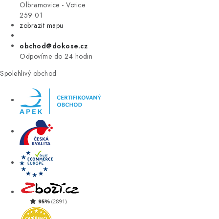
VÝPRODEJ
Olbramovice - Votice
259 01
zobrazit mapu
ZNAČKY
obchod@dokose.cz
Úvod
Kontakt
Blog
Obchodní podmínky
Odpovíme do 24 hodin
Moje objednávka
Spolehlivý obchod