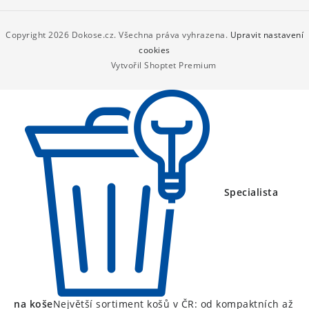
á
p
Copyright 2026
Dokose.cz
. Všechna práva vyhrazena.
Upravit nastavení
a
cookies
Vytvořil Shoptet Premium
t
í
Specialista
na koše
Největší sortiment košů v ČR: od kompaktních až