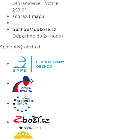
VÝPRODEJ
Olbramovice - Votice
259 01
zobrazit mapu
ZNAČKY
obchod@dokose.cz
Úvod
Kontakt
Blog
Obchodní podmínky
Odpovíme do 24 hodin
Moje objednávka
Spolehlivý obchod