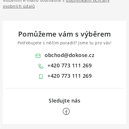
Vložením e-mailu souhlasíte s
podmínkami ochrany
osobních údajů
Pomůžeme vám s výběrem
Potřebujete s něčím poradit? Jsme tu pro vás!
obchod
@
dokose.cz
+420 773 111 269
+420 773 111 269
Z