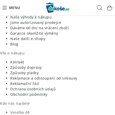
Informace o nás
Hled
Jsme tradiční česká firma
Naše výhody k nákupu
KOŠE
Jsme autorizovaný prodejce
Dáváme 60 dní na vrácení zboží
Garance okamžité výměny
SÁČKY
Naše další e-shopy
Blog
KOUPELNA
Vše o nákupu
KUCHYNĚ
Kontakt
Způsoby dopravy
Způsoby platby
ORGANIZACE
Reklamace a odstoupení od smlouvy
Reklamační řád
DOMÁCNOST
Ochrana osobních údajů
Obchodní podmínky
ÚKLID
Kde nás najdete
Veselka 48