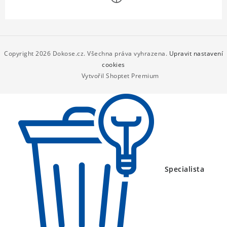
Z
á
p
Copyright 2026
Dokose.cz
. Všechna práva vyhrazena.
Upravit nastavení
a
cookies
Vytvořil Shoptet Premium
t
í
Specialista