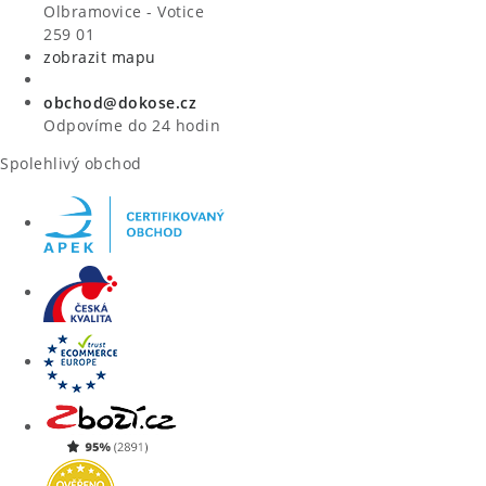
VÝPRODEJ
Olbramovice - Votice
259 01
zobrazit mapu
ZNAČKY
obchod@dokose.cz
Úvod
Kontakt
Blog
Obchodní podmínky
Odpovíme do 24 hodin
Moje objednávka
Spolehlivý obchod