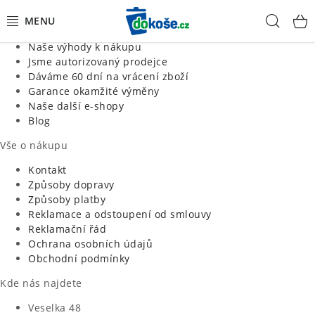
Informace o nás
Hled
Jsme tradiční česká firma
Naše výhody k nákupu
KOŠE
Jsme autorizovaný prodejce
Dáváme 60 dní na vrácení zboží
Garance okamžité výměny
SÁČKY
Naše další e-shopy
Blog
KOUPELNA
Vše o nákupu
KUCHYNĚ
Kontakt
Způsoby dopravy
Způsoby platby
ORGANIZACE
Reklamace a odstoupení od smlouvy
Reklamační řád
DOMÁCNOST
Ochrana osobních údajů
Obchodní podmínky
ÚKLID
Kde nás najdete
Veselka 48