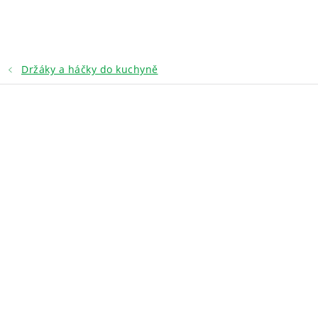
Přejít
na
obsah
Držáky a háčky do kuchyně