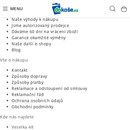
Informace o nás
Hled
Jsme tradiční česká firma
Naše výhody k nákupu
KOŠE
Jsme autorizovaný prodejce
Dáváme 60 dní na vrácení zboží
Garance okamžité výměny
SÁČKY
Naše další e-shopy
Blog
KOUPELNA
Vše o nákupu
KUCHYNĚ
Kontakt
Způsoby dopravy
Způsoby platby
ORGANIZACE
Reklamace a odstoupení od smlouvy
Reklamační řád
DOMÁCNOST
Ochrana osobních údajů
Obchodní podmínky
ÚKLID
Kde nás najdete
Veselka 48