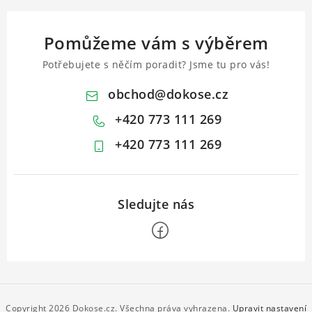
Pomůžeme vám s výběrem
Potřebujete s něčím poradit? Jsme tu pro vás!
obchod
@
dokose.cz
+420 773 111 269
+420 773 111 269
Z
á
p
Copyright 2026
Dokose.cz
. Všechna práva vyhrazena.
Upravit nastavení