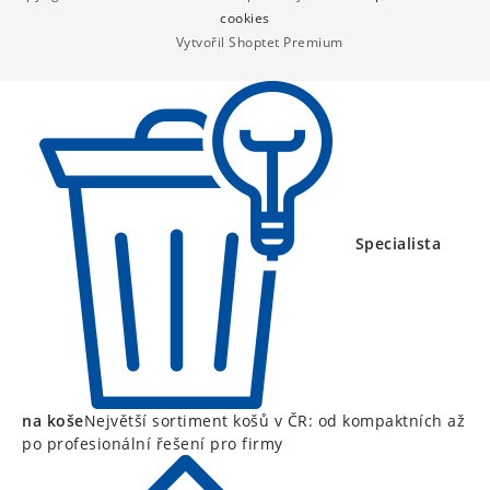
a
cookies
Vytvořil Shoptet Premium
t
í
Specialista
na koše
Největší sortiment košů v ČR: od kompaktních až
po profesionální řešení pro firmy