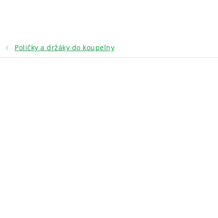
Přejít
na
obsah
Poličky a držáky do koupelny