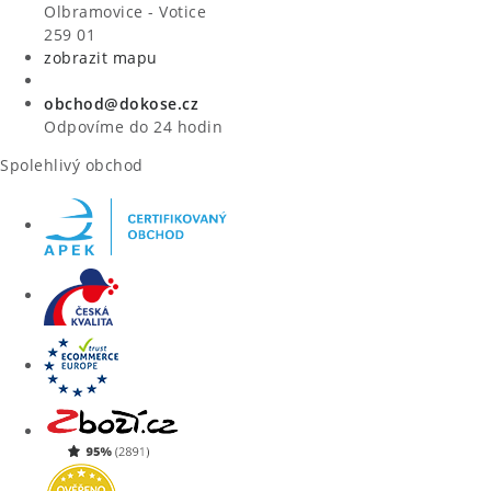
VÝPRODEJ
Olbramovice - Votice
259 01
zobrazit mapu
ZNAČKY
obchod@dokose.cz
Úvod
Kontakt
Blog
Obchodní podmínky
Odpovíme do 24 hodin
Moje objednávka
Spolehlivý obchod