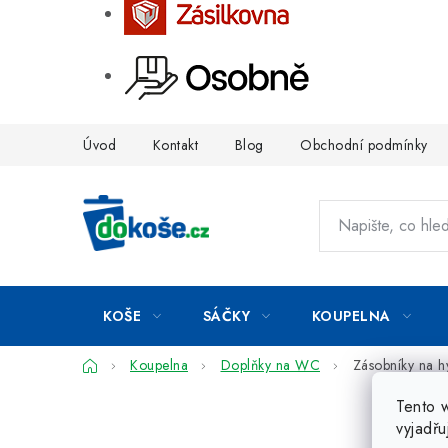
Přejít
Úvod
Kontakt
Blog
Obchodní podmínky
na
obsah
KOŠE
SÁČKY
KOUPELNA
Domů
Koupelna
Doplňky na WC
Zásobníky na h
Tento 
vyjadřu