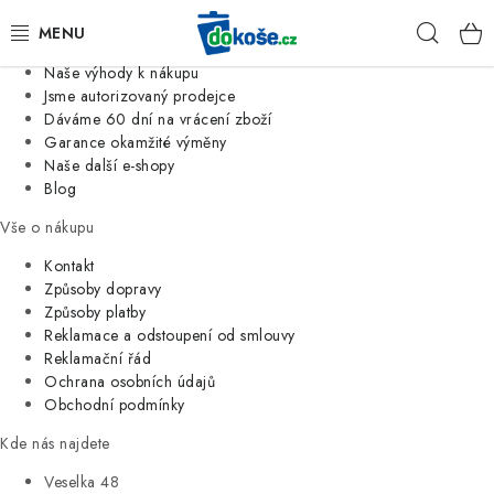
Informace o nás
Hleda
Jsme tradiční česká firma
Naše výhody k nákupu
KOŠE
Jsme autorizovaný prodejce
Dáváme 60 dní na vrácení zboží
Garance okamžité výměny
SÁČKY
Naše další e-shopy
Blog
KOUPELNA
Vše o nákupu
KUCHYNĚ
Kontakt
Způsoby dopravy
Způsoby platby
ORGANIZACE
Reklamace a odstoupení od smlouvy
Reklamační řád
DOMÁCNOST
Ochrana osobních údajů
Obchodní podmínky
ÚKLID
Kde nás najdete
Veselka 48