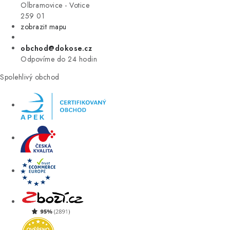
VÝPRODEJ
Olbramovice - Votice
259 01
zobrazit mapu
ZNAČKY
obchod@dokose.cz
Úvod
Kontakt
Blog
Obchodní podmínky
Odpovíme do 24 hodin
Moje objednávka
Spolehlivý obchod