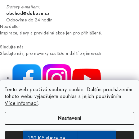
Dotazy e-mailem:
obchod@dokose.cz
Odpovíme do 24 hodin
Newsletter
Inspirace, slevy a pravidelné akce jen pro přihlášené.
Sledujte nás
Sledujte nás, pro novinky soutěže a další zajímavosti.
Tento web používá soubory cookie. Dalším procházením
tohoto webu vyjadřujete souhlas s jejich používáním.
NIKARO, s.r.o.
- Dokoše.cz, Veselka 48, 259 01 Olbramovice -
Více informací
.
Votice, ČESKÁ REPUBLIKA
Podle zákona o evidenci tržeb je prodávající povinen vystavit
Nastavení
kupujícímu účtenku.
Zároveň je povinen zaevidovat přijatou tržbu u správce daně online; v
případě technického výpadku pak nejpozději do 48 hodin.
150 Kč sleva na