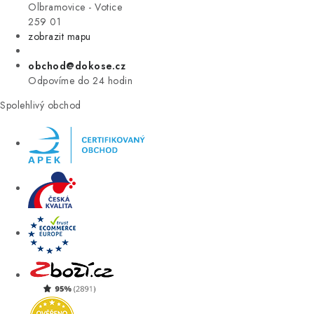
VÝPRODEJ
Olbramovice - Votice
259 01
zobrazit mapu
ZNAČKY
obchod@dokose.cz
Úvod
Kontakt
Blog
Obchodní podmínky
Odpovíme do 24 hodin
Moje objednávka
Spolehlivý obchod