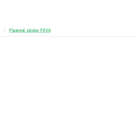
Přejít
na
obsah
Plastové závěsy PEVA