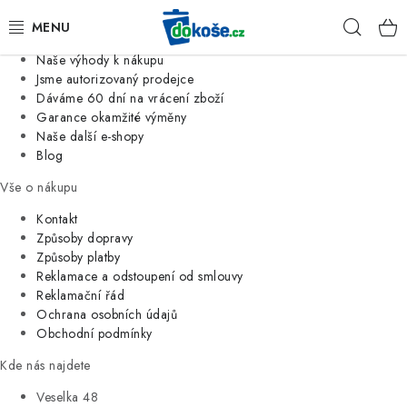
Informace o nás
Hleda
Jsme tradiční česká firma
Naše výhody k nákupu
KOŠE
Jsme autorizovaný prodejce
Dáváme 60 dní na vrácení zboží
Garance okamžité výměny
SÁČKY
Naše další e-shopy
Blog
KOUPELNA
Vše o nákupu
KUCHYNĚ
Kontakt
Způsoby dopravy
Způsoby platby
ORGANIZACE
Reklamace a odstoupení od smlouvy
Reklamační řád
DOMÁCNOST
Ochrana osobních údajů
Obchodní podmínky
ÚKLID
Kde nás najdete
Veselka 48