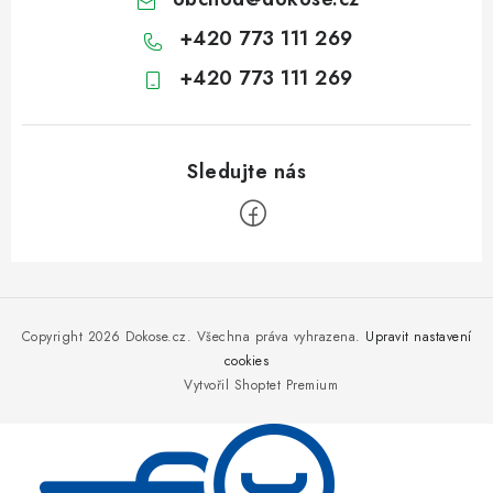
+420 773 111 269
+420 773 111 269
Z
á
p
Copyright 2026
Dokose.cz
. Všechna práva vyhrazena.
Upravit nastavení
a
cookies
Vytvořil Shoptet Premium
t
í