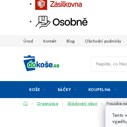
Přejít
Úvod
Kontakt
Blog
Obchodní podmínky
na
obsah
KOŠE
SÁČKY
KOUPELNA
Domů
Organizace
Skladování obuvi
Pouzdra na
Tento 
vyjadřu