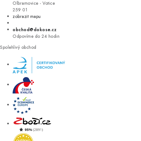
VÝPRODEJ
Olbramovice - Votice
259 01
zobrazit mapu
ZNAČKY
obchod@dokose.cz
Úvod
Kontakt
Blog
Obchodní podmínky
Odpovíme do 24 hodin
Moje objednávka
Spolehlivý obchod