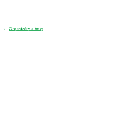
Přejít
na
obsah
Organizéry a boxy