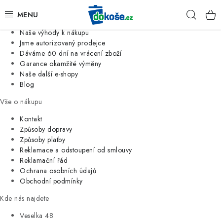
Informace o nás
Hleda
Jsme tradiční česká firma
Naše výhody k nákupu
KOŠE
Jsme autorizovaný prodejce
Dáváme 60 dní na vrácení zboží
Garance okamžité výměny
SÁČKY
Naše další e-shopy
Blog
KOUPELNA
Vše o nákupu
KUCHYNĚ
Kontakt
Způsoby dopravy
Způsoby platby
ORGANIZACE
Reklamace a odstoupení od smlouvy
Reklamační řád
DOMÁCNOST
Ochrana osobních údajů
Obchodní podmínky
ÚKLID
Kde nás najdete
Veselka 48