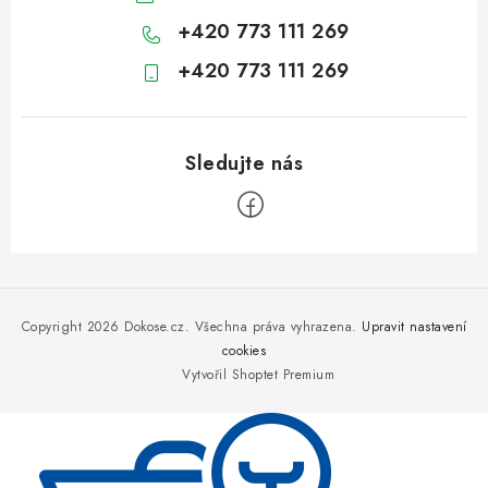
+420 773 111 269
+420 773 111 269
Z
á
p
Copyright 2026
Dokose.cz
. Všechna práva vyhrazena.
Upravit nastavení
a
cookies
Vytvořil Shoptet Premium
t
í