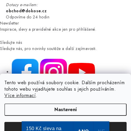
Dotazy e-mailem:
obchod@dokose.cz
Odpovíme do 24 hodin
Newsletter
Inspirace, slevy a pravidelné akce jen pro přihlášené.
Sledujte nás
Sledujte nás, pro novinky soutěže a další zajímavosti.
Tento web používá soubory cookie. Dalším procházením
tohoto webu vyjadřujete souhlas s jejich používáním.
NIKARO, s.r.o.
- Dokoše.cz, Veselka 48, 259 01 Olbramovice -
Více informací
.
Votice, ČESKÁ REPUBLIKA
Podle zákona o evidenci tržeb je prodávající povinen vystavit
Nastavení
kupujícímu účtenku.
Zároveň je povinen zaevidovat přijatou tržbu u správce daně online; v
případě technického výpadku pak nejpozději do 48 hodin.
150 Kč sleva na
Souhlasím