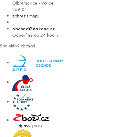
VÝPRODEJ
Olbramovice - Votice
259 01
zobrazit mapu
ZNAČKY
obchod@dokose.cz
Úvod
Kontakt
Blog
Obchodní podmínky
Odpovíme do 24 hodin
Moje objednávka
Spolehlivý obchod