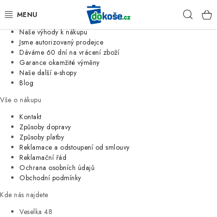
Informace o nás
Hleda
Jsme tradiční česká firma
Naše výhody k nákupu
KOŠE
Jsme autorizovaný prodejce
Dáváme 60 dní na vrácení zboží
Garance okamžité výměny
SÁČKY
Naše další e-shopy
Blog
KOUPELNA
Vše o nákupu
KUCHYNĚ
Kontakt
Způsoby dopravy
Způsoby platby
ORGANIZACE
Reklamace a odstoupení od smlouvy
Reklamační řád
DOMÁCNOST
Ochrana osobních údajů
Obchodní podmínky
ÚKLID
Kde nás najdete
Veselka 48