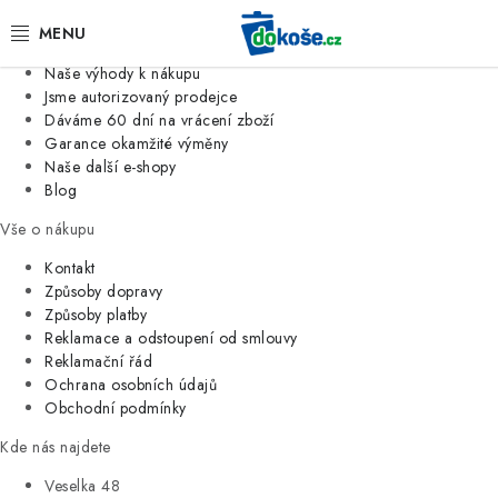
Informace o nás
Jsme tradiční česká firma
Naše výhody k nákupu
KOŠE
Jsme autorizovaný prodejce
Dáváme 60 dní na vrácení zboží
Garance okamžité výměny
SÁČKY
Naše další e-shopy
Blog
KOUPELNA
Vše o nákupu
KUCHYNĚ
Kontakt
Způsoby dopravy
Způsoby platby
ORGANIZACE
Reklamace a odstoupení od smlouvy
Reklamační řád
DOMÁCNOST
Ochrana osobních údajů
Obchodní podmínky
ÚKLID
Kde nás najdete
Veselka 48