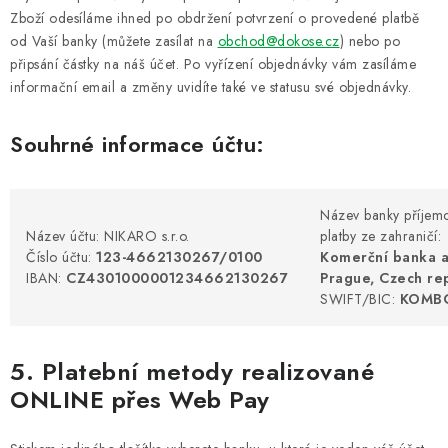
Zboží odesíláme ihned po obdržení potvrzení o provedené platbě
od Vaší banky (můžete zasílat na
obchod@dokose.cz
) nebo po
připsání částky na náš účet. Po vyřízení objednávky vám zasíláme
informační email a změny uvidíte také ve statusu své objednávky.
Souhrné informace účtu:
Název banky příjem
Název účtu: NIKARO s.r.o.
platby ze zahraničí:
Číslo účtu:
123-4662130267/0100
Komerční banka a.
IBAN:
CZ4301000001234662130267
Prague, Czech re
SWIFT/BIC:
KOMB
5. Platební metody realizované
ONLINE přes Web Pay