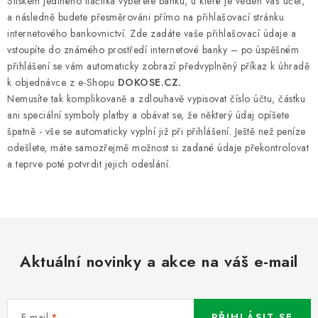
Stiskem jediného tlačítka vyberete banku, u které je veden váš účet,
a následně budete přesměrováni přímo na přihlašovací stránku
internetového bankovnictví. Zde zadáte vaše přihlašovací údaje a
vstoupíte do známého prostředí internetové banky – po úspěšném
přihlášení se vám automaticky zobrazí předvyplněný příkaz k úhradě
k objednávce z e-Shopu
DOKOSE.CZ.
Nemusíte tak komplikovaně a zdlouhavě vypisovat číslo účtu, částku
ani speciální symboly platby a obávat se, že některý údaj opíšete
špatně - vše se automaticky vyplní již při přihlášení. Ještě než peníze
odešlete, máte samozřejmě možnost si zadané údaje překontrolovat
a teprve poté potvrdit jejich odeslání.
Aktuální novinky a akce na váš e-mail
E-mail
PŘIHLÁSIT SE