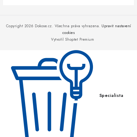
Z
á
p
Copyright 2026
Dokose.cz
. Všechna práva vyhrazena.
Upravit nastavení
a
cookies
Vytvořil Shoptet Premium
t
í
Specialista