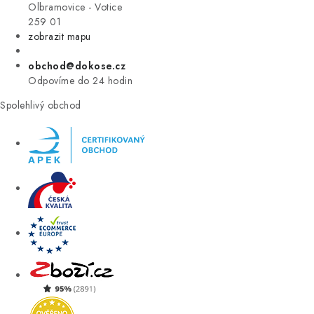
VÝPRODEJ
Olbramovice - Votice
259 01
zobrazit mapu
ZNAČKY
obchod@dokose.cz
Úvod
Kontakt
Blog
Obchodní podmínky
Odpovíme do 24 hodin
Moje objednávka
Spolehlivý obchod