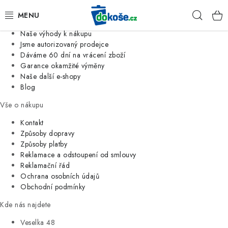
Informace o nás
Hleda
Jsme tradiční česká firma
Naše výhody k nákupu
KOŠE
Jsme autorizovaný prodejce
Dáváme 60 dní na vrácení zboží
Garance okamžité výměny
SÁČKY
Naše další e-shopy
Blog
KOUPELNA
Vše o nákupu
KUCHYNĚ
Kontakt
Způsoby dopravy
Způsoby platby
ORGANIZACE
Reklamace a odstoupení od smlouvy
Reklamační řád
DOMÁCNOST
Ochrana osobních údajů
Obchodní podmínky
ÚKLID
Kde nás najdete
Veselka 48