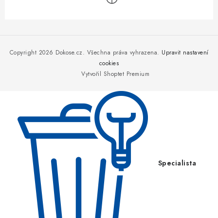
Z
á
p
Copyright 2026
Dokose.cz
. Všechna práva vyhrazena.
Upravit nastavení
a
cookies
Vytvořil Shoptet Premium
t
í
Specialista