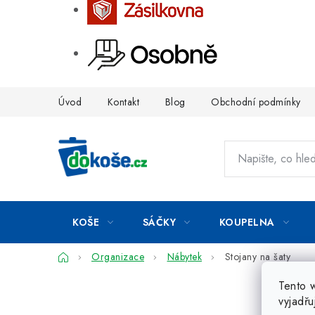
Přejít
Úvod
Kontakt
Blog
Obchodní podmínky
na
obsah
KOŠE
SÁČKY
KOUPELNA
Domů
Organizace
Nábytek
Stojany na šaty
Tento 
vyjadřu