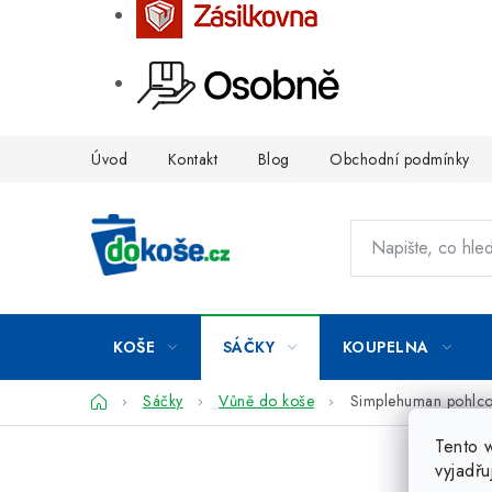
Přejít
Úvod
Kontakt
Blog
Obchodní podmínky
na
obsah
KOŠE
SÁČKY
KOUPELNA
Domů
Sáčky
Vůně do koše
Simplehuman pohlco
Tento 
vyjadřu