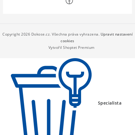
Z
á
p
Copyright 2026
Dokose.cz
. Všechna práva vyhrazena.
Upravit nastavení
a
cookies
Vytvořil Shoptet Premium
t
í
Specialista