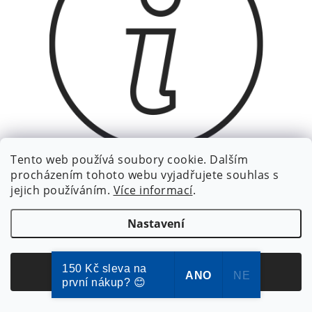
Tento web používá soubory cookie. Dalším
procházením tohoto webu vyjadřujete souhlas s
jejich používáním.
Více informací
.
Infolinka:
+420 773 111 640
Pracovní dny 8-16:00 hodin
Nastavení
150 Kč sleva na
Souhlasím
ANO
NE
první nákup? 😊