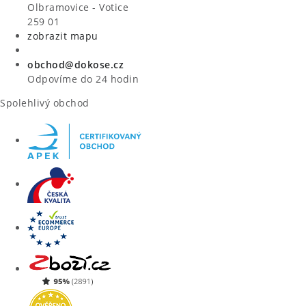
VÝPRODEJ
Olbramovice - Votice
259 01
zobrazit mapu
ZNAČKY
obchod@dokose.cz
Úvod
Kontakt
Blog
Obchodní podmínky
Odpovíme do 24 hodin
Moje objednávka
Spolehlivý obchod