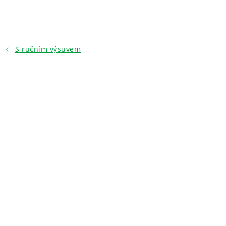
Přejít
na
obsah
S ručním výsuvem