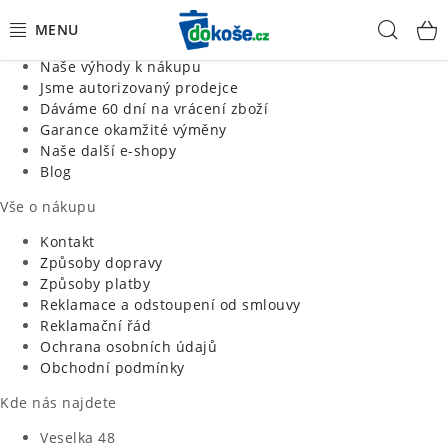
Informace o nás
Hled
Jsme tradiční česká firma
Naše výhody k nákupu
KOŠE
Jsme autorizovaný prodejce
Dáváme 60 dní na vrácení zboží
Garance okamžité výměny
SÁČKY
Naše další e-shopy
Blog
KOUPELNA
Vše o nákupu
KUCHYNĚ
Kontakt
Způsoby dopravy
Způsoby platby
ORGANIZACE
Reklamace a odstoupení od smlouvy
Reklamační řád
DOMÁCNOST
Ochrana osobních údajů
Obchodní podmínky
ÚKLID
Kde nás najdete
Veselka 48