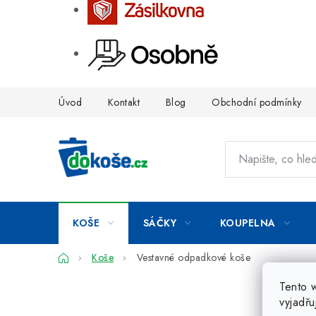
Přejít
Úvod
Kontakt
Blog
Obchodní podmínky
na
obsah
KOŠE
SÁČKY
KOUPELNA
Domů
Koše
Vestavné odpadkové koše
Tento 
vyjadřu