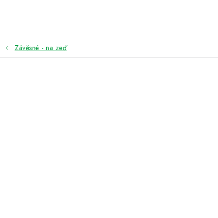
Přejít
na
obsah
Závěsné - na zeď