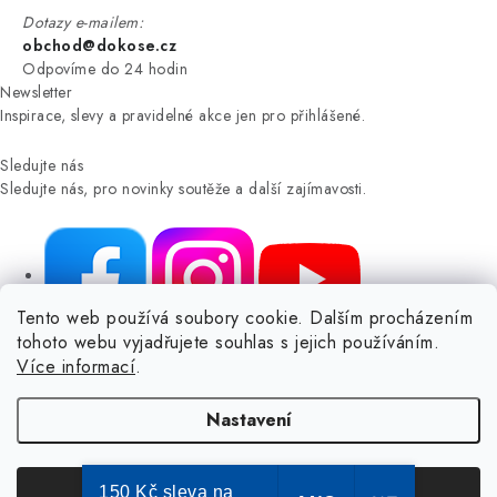
Dotazy e-mailem:
obchod@dokose.cz
Odpovíme do 24 hodin
Newsletter
Inspirace, slevy a pravidelné akce jen pro přihlášené.
Sledujte nás
Sledujte nás, pro novinky soutěže a další zajímavosti.
Tento web používá soubory cookie. Dalším procházením
tohoto webu vyjadřujete souhlas s jejich používáním.
NIKARO, s.r.o.
- Dokoše.cz, Veselka 48, 259 01 Olbramovice -
Více informací
.
Votice, ČESKÁ REPUBLIKA
Podle zákona o evidenci tržeb je prodávající povinen vystavit
Nastavení
kupujícímu účtenku.
Zároveň je povinen zaevidovat přijatou tržbu u správce daně online; v
případě technického výpadku pak nejpozději do 48 hodin.
150 Kč sleva na