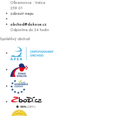
VÝPRODEJ
Olbramovice - Votice
259 01
zobrazit mapu
ZNAČKY
obchod@dokose.cz
Úvod
Kontakt
Blog
Obchodní podmínky
Odpovíme do 24 hodin
Moje objednávka
Spolehlivý obchod