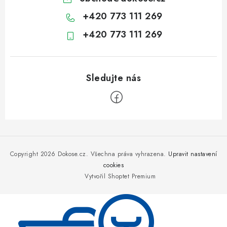
+420 773 111 269
+420 773 111 269
Z
á
p
Copyright 2026
Dokose.cz
. Všechna práva vyhrazena.
Upravit nastavení
a
cookies
Vytvořil Shoptet Premium
t
í