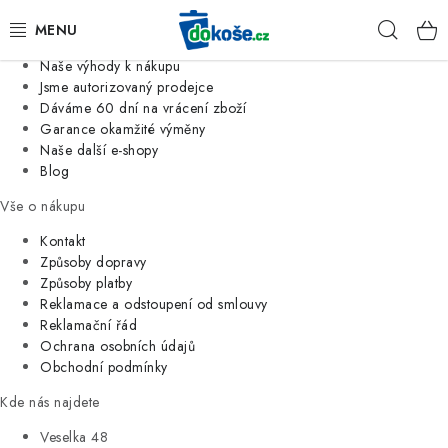
Informace o nás
Hleda
Jsme tradiční česká firma
Naše výhody k nákupu
KOŠE
Jsme autorizovaný prodejce
Dáváme 60 dní na vrácení zboží
Garance okamžité výměny
SÁČKY
Naše další e-shopy
Blog
KOUPELNA
Vše o nákupu
KUCHYNĚ
Kontakt
Způsoby dopravy
Způsoby platby
ORGANIZACE
Reklamace a odstoupení od smlouvy
Reklamační řád
DOMÁCNOST
Ochrana osobních údajů
Obchodní podmínky
ÚKLID
Kde nás najdete
Veselka 48