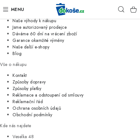
Informace o nás
Hleda
Jsme tradiční česká firma
Naše výhody k nákupu
KOŠE
Jsme autorizovaný prodejce
Dáváme 60 dní na vrácení zboží
Garance okamžité výměny
SÁČKY
Naše další e-shopy
Blog
KOUPELNA
Vše o nákupu
KUCHYNĚ
Kontakt
Způsoby dopravy
Způsoby platby
ORGANIZACE
Reklamace a odstoupení od smlouvy
Reklamační řád
DOMÁCNOST
Ochrana osobních údajů
Obchodní podmínky
ÚKLID
Kde nás najdete
Veselka 48