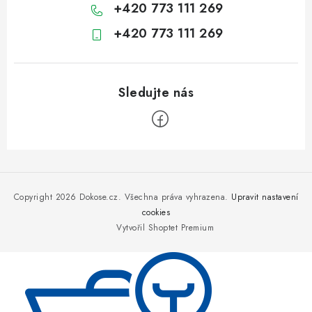
+420 773 111 269
+420 773 111 269
Z
á
p
Copyright 2026
Dokose.cz
. Všechna práva vyhrazena.
Upravit nastavení
a
cookies
Vytvořil Shoptet Premium
t
í