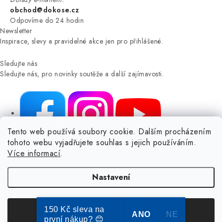
obchod@dokose.cz
Odpovíme do 24 hodin
Newsletter
Inspirace, slevy a pravidelné akce jen pro přihlášené.
Sledujte nás
Sledujte nás, pro novinky soutěže a další zajímavosti.
Tento web používá soubory cookie. Dalším procházením
tohoto webu vyjadřujete souhlas s jejich používáním.
NIKARO, s.r.o.
- Dokoše.cz, Veselka 48, 259 01 Olbramovice -
Více informací
.
Votice, ČESKÁ REPUBLIKA
Podle zákona o evidenci tržeb je prodávající povinen vystavit
Nastavení
kupujícímu účtenku.
Zároveň je povinen zaevidovat přijatou tržbu u správce daně online; v
případě technického výpadku pak nejpozději do 48 hodin.
150 Kč sleva na
Souhlasím
ANO
NE
první nákup? 😊