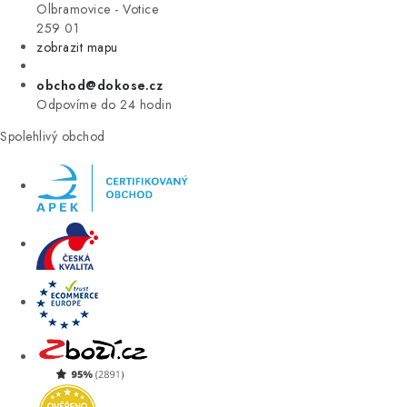
VÝPRODEJ
Olbramovice - Votice
259 01
zobrazit mapu
ZNAČKY
obchod@dokose.cz
Úvod
Kontakt
Blog
Obchodní podmínky
Odpovíme do 24 hodin
Moje objednávka
Spolehlivý obchod