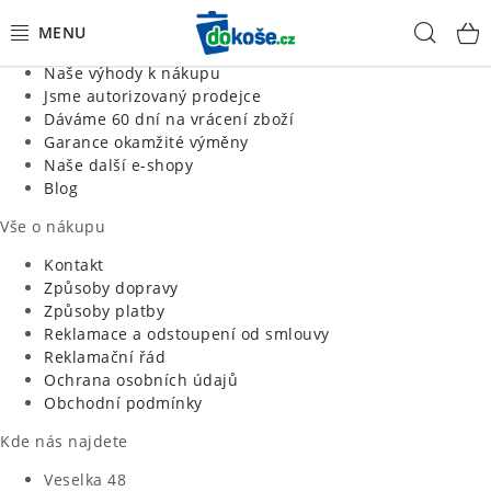
Informace o nás
Hled
Jsme tradiční česká firma
Naše výhody k nákupu
KOŠE
Jsme autorizovaný prodejce
Dáváme 60 dní na vrácení zboží
Garance okamžité výměny
SÁČKY
Naše další e-shopy
Blog
KOUPELNA
Vše o nákupu
KUCHYNĚ
Kontakt
Způsoby dopravy
Způsoby platby
ORGANIZACE
Reklamace a odstoupení od smlouvy
Reklamační řád
DOMÁCNOST
Ochrana osobních údajů
Obchodní podmínky
ÚKLID
Kde nás najdete
Veselka 48