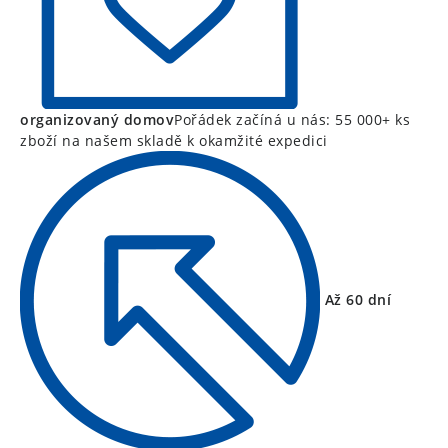
organizovaný domov
Pořádek začíná u nás: 55 000+ ks
zboží na našem skladě k okamžité expedici
Až 60 dní