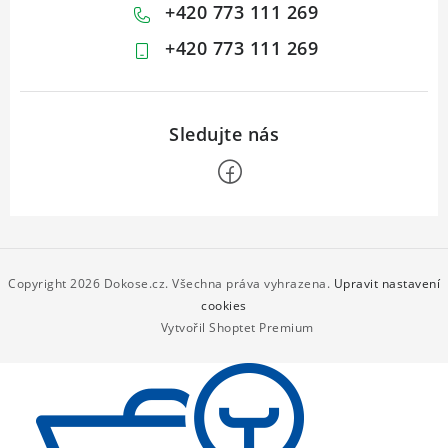
+420 773 111 269
+420 773 111 269
Z
á
p
Copyright 2026
Dokose.cz
. Všechna práva vyhrazena.
Upravit nastavení
a
cookies
Vytvořil Shoptet Premium
t
í