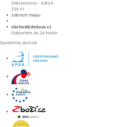
VÝPRODEJ
Olbramovice - Votice
259 01
zobrazit mapu
ZNAČKY
obchod@dokose.cz
Úvod
Kontakt
Blog
Obchodní podmínky
Odpovíme do 24 hodin
Moje objednávka
Spolehlivý obchod