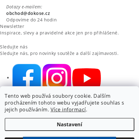
Dotazy e-mailem:
obchod@dokose.cz
Odpovíme do 24 hodin
Newsletter
Inspirace, slevy a pravidelné akce jen pro přihlášené.
Sledujte nás
Sledujte nás, pro novinky soutěže a další zajímavosti.
Tento web používá soubory cookie. Dalším
NIKARO, s.r.o.
- Dokoše.cz, Veselka 48, 259 01 Olbramovice -
procházením tohoto webu vyjadřujete souhlas s
Votice, ČESKÁ REPUBLIKA
jejich používáním.
Více informací
.
Podle zákona o evidenci tržeb je prodávající povinen vystavit
kupujícímu účtenku.
Nastavení
Zároveň je povinen zaevidovat přijatou tržbu u správce daně
online; v případě technického výpadku pak nejpozději do 48