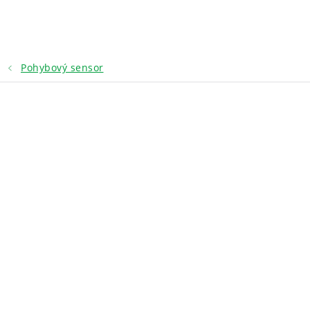
Přejít
na
obsah
Pohybový sensor