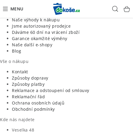
Informace o nás
Hled
Jsme tradiční česká firma
Naše výhody k nákupu
KOŠE
Jsme autorizovaný prodejce
Dáváme 60 dní na vrácení zboží
Garance okamžité výměny
SÁČKY
Naše další e-shopy
Blog
KOUPELNA
Vše o nákupu
KUCHYNĚ
Kontakt
Způsoby dopravy
Způsoby platby
ORGANIZACE
Reklamace a odstoupení od smlouvy
Reklamační řád
DOMÁCNOST
Ochrana osobních údajů
Obchodní podmínky
ÚKLID
Kde nás najdete
Veselka 48