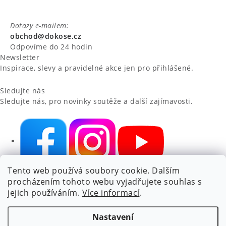
Dotazy e-mailem:
obchod@dokose.cz
Odpovíme do 24 hodin
Newsletter
Inspirace, slevy a pravidelné akce jen pro přihlášené.
Sledujte nás
Sledujte nás, pro novinky soutěže a další zajímavosti.
Tento web používá soubory cookie. Dalším
NIKARO, s.r.o.
- Dokoše.cz, Veselka 48, 259 01 Olbramovice -
procházením tohoto webu vyjadřujete souhlas s
Votice, ČESKÁ REPUBLIKA
jejich používáním.
Více informací
.
Podle zákona o evidenci tržeb je prodávající povinen vystavit
kupujícímu účtenku.
Nastavení
Zároveň je povinen zaevidovat přijatou tržbu u správce daně