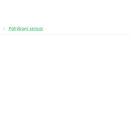
Přejít
na
obsah
Pohybový sensor