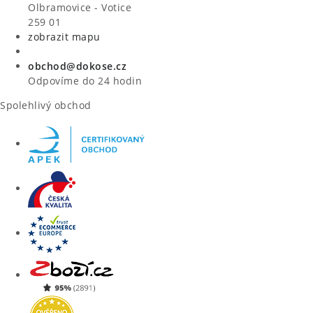
VÝPRODEJ
Olbramovice - Votice
259 01
zobrazit mapu
ZNAČKY
obchod@dokose.cz
Úvod
Kontakt
Blog
Obchodní podmínky
Odpovíme do 24 hodin
Moje objednávka
Spolehlivý obchod