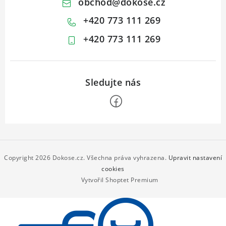
obchod
@
dokose.cz
+420 773 111 269
+420 773 111 269
Z
á
p
Copyright 2026
Dokose.cz
. Všechna práva vyhrazena.
Upravit nastavení
a
cookies
Vytvořil Shoptet Premium
t
í