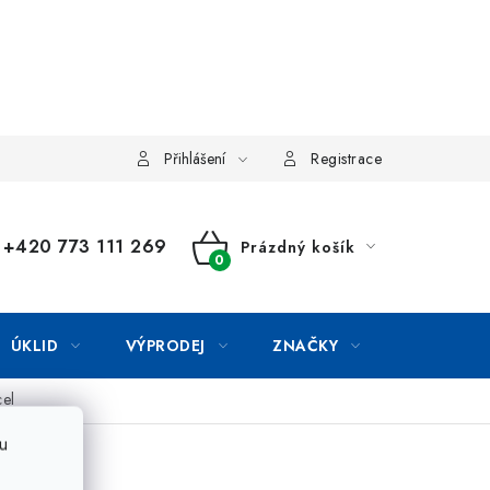
Přihlášení
Registrace
+420 773 111 269
Prázdný košík
NÁKUPNÍ
KOŠÍK
ÚKLID
VÝPRODEJ
ZNAČKY
cel
u