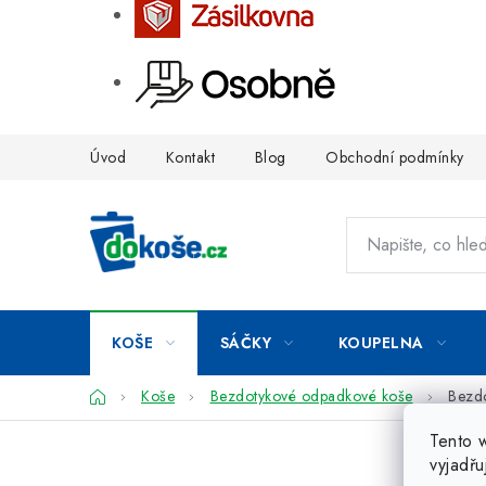
Přejít
Úvod
Kontakt
Blog
Obchodní podmínky
na
obsah
KOŠE
SÁČKY
KOUPELNA
Domů
Koše
Bezdotykové odpadkové koše
Bezdo
Tento 
vyjadřu