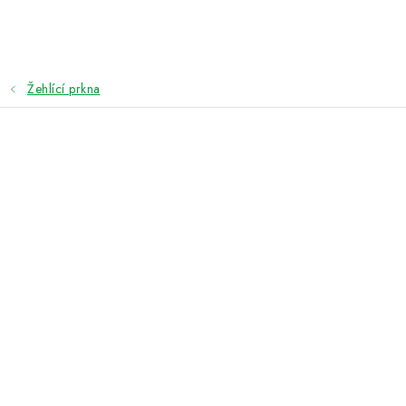
Přejít
na
obsah
Žehlící prkna