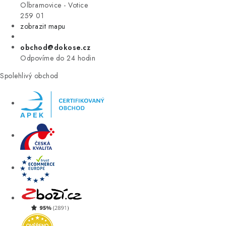
VÝPRODEJ
Olbramovice - Votice
259 01
zobrazit mapu
ZNAČKY
obchod@dokose.cz
Úvod
Kontakt
Blog
Obchodní podmínky
Odpovíme do 24 hodin
Moje objednávka
Spolehlivý obchod