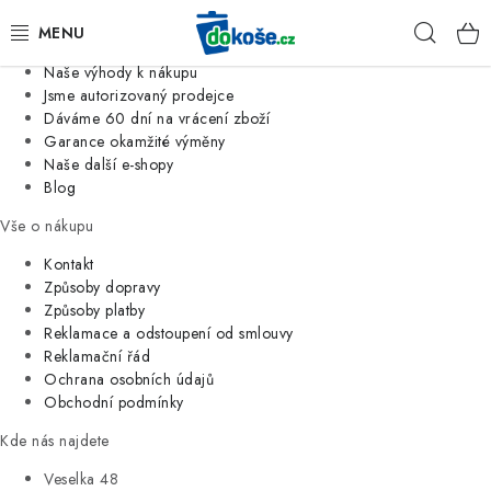
Informace o nás
Hleda
Jsme tradiční česká firma
Naše výhody k nákupu
KOŠE
Jsme autorizovaný prodejce
Dáváme 60 dní na vrácení zboží
Garance okamžité výměny
SÁČKY
Naše další e-shopy
Blog
KOUPELNA
Vše o nákupu
KUCHYNĚ
Kontakt
Způsoby dopravy
Způsoby platby
ORGANIZACE
Reklamace a odstoupení od smlouvy
Reklamační řád
DOMÁCNOST
Ochrana osobních údajů
Obchodní podmínky
ÚKLID
Kde nás najdete
Veselka 48