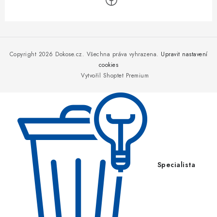
Z
á
p
Copyright 2026
Dokose.cz
. Všechna práva vyhrazena.
Upravit nastavení
a
cookies
Vytvořil Shoptet Premium
t
í
Specialista