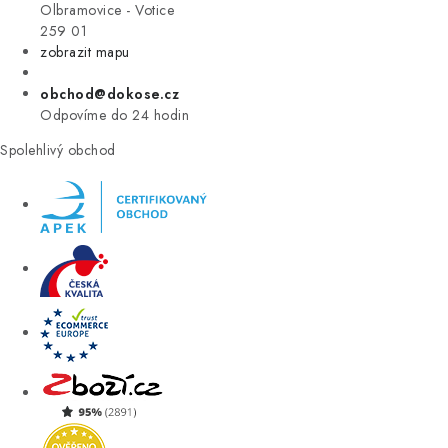
VÝPRODEJ
Olbramovice - Votice
259 01
zobrazit mapu
ZNAČKY
obchod@dokose.cz
Úvod
Kontakt
Blog
Obchodní podmínky
Odpovíme do 24 hodin
Moje objednávka
Spolehlivý obchod