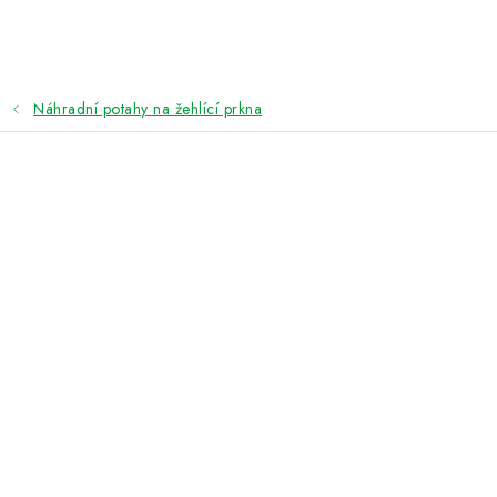
Přejít
na
obsah
Náhradní potahy na žehlící prkna