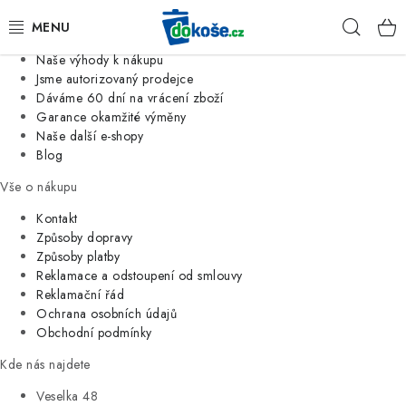
Informace o nás
Hleda
Jsme tradiční česká firma
Naše výhody k nákupu
KOŠE
Jsme autorizovaný prodejce
Dáváme 60 dní na vrácení zboží
Garance okamžité výměny
SÁČKY
Naše další e-shopy
Blog
KOUPELNA
Vše o nákupu
KUCHYNĚ
Kontakt
Způsoby dopravy
Způsoby platby
ORGANIZACE
Reklamace a odstoupení od smlouvy
Reklamační řád
DOMÁCNOST
Ochrana osobních údajů
Obchodní podmínky
ÚKLID
Kde nás najdete
Veselka 48