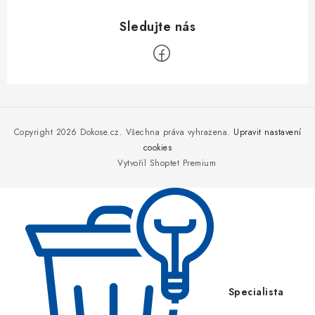
Z
á
p
Copyright 2026
Dokose.cz
. Všechna práva vyhrazena.
Upravit nastavení
a
cookies
Vytvořil Shoptet Premium
t
í
Specialista