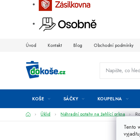
Přejít
Úvod
Kontakt
Blog
Obchodní podmínky
na
obsah
KOŠE
SÁČKY
KOUPELNA
Domů
Úklid
Náhradní potahy na žehlící prkna
Ro
Tento 
vyjadřu