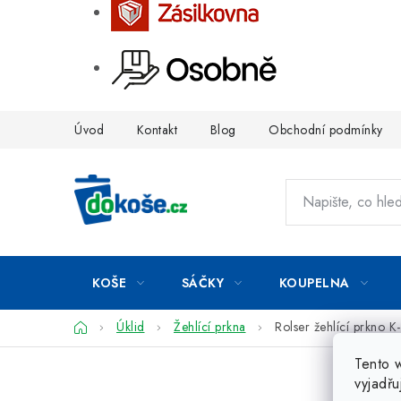
Přejít
Úvod
Kontakt
Blog
Obchodní podmínky
na
obsah
KOŠE
SÁČKY
KOUPELNA
Domů
Úklid
Žehlící prkna
Rolser žehlící prkno 
Tento 
vyjadřu