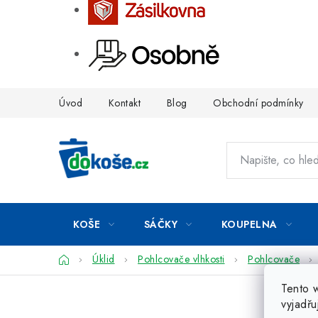
Přejít
Úvod
Kontakt
Blog
Obchodní podmínky
na
obsah
KOŠE
SÁČKY
KOUPELNA
Domů
Úklid
Pohlcovače vlhkosti
Pohlcovače
Tento 
vyjadřu