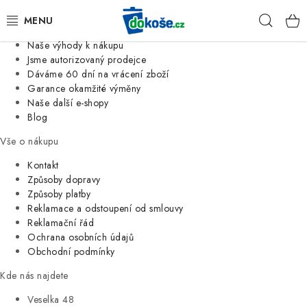
Informace o nás
Hleda
Jsme tradiční česká firma
Naše výhody k nákupu
KOŠE
Jsme autorizovaný prodejce
Dáváme 60 dní na vrácení zboží
Garance okamžité výměny
SÁČKY
Naše další e-shopy
Blog
KOUPELNA
Vše o nákupu
KUCHYNĚ
Kontakt
Způsoby dopravy
Způsoby platby
ORGANIZACE
Reklamace a odstoupení od smlouvy
Reklamační řád
DOMÁCNOST
Ochrana osobních údajů
Obchodní podmínky
ÚKLID
Kde nás najdete
Veselka 48