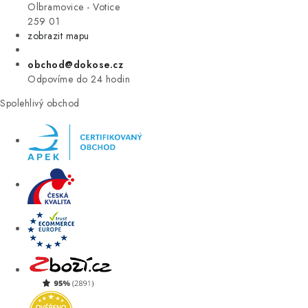
VÝPRODEJ
Olbramovice - Votice
259 01
zobrazit mapu
ZNAČKY
obchod@dokose.cz
Úvod
Kontakt
Blog
Obchodní podmínky
Odpovíme do 24 hodin
Moje objednávka
Spolehlivý obchod