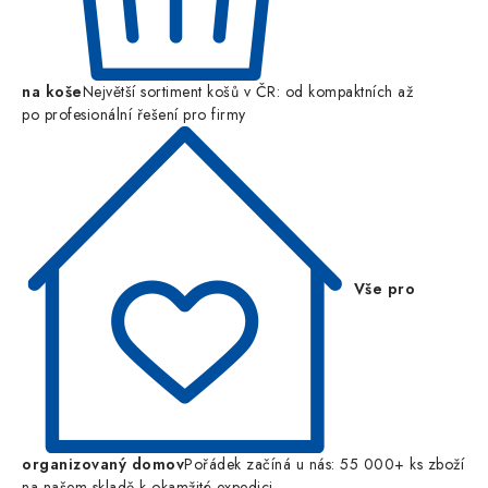
na koše
Největší sortiment košů v ČR: od kompaktních až
po profesionální řešení pro firmy
Vše pro
organizovaný domov
Pořádek začíná u nás: 55 000+ ks zboží
na našem skladě k okamžité expedici