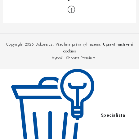
Z
á
p
Copyright 2026
Dokose.cz
. Všechna práva vyhrazena.
Upravit nastavení
a
cookies
Vytvořil Shoptet Premium
t
í
Specialista