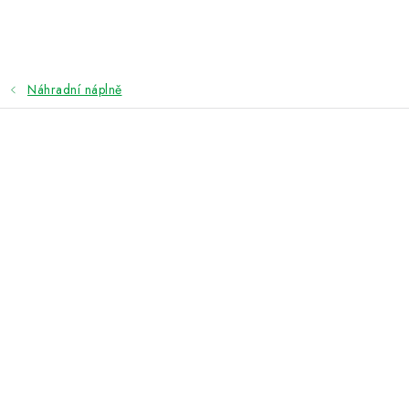
Přejít
na
obsah
Náhradní náplně