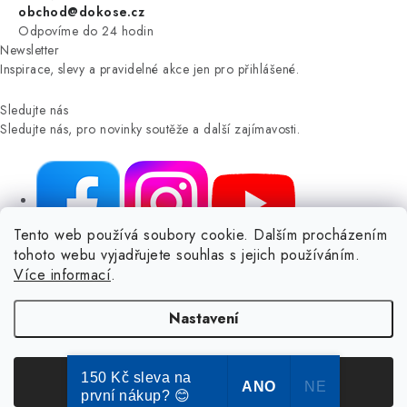
obchod@dokose.cz
Odpovíme do 24 hodin
Newsletter
Inspirace, slevy a pravidelné akce jen pro přihlášené.
Sledujte nás
Sledujte nás, pro novinky soutěže a další zajímavosti.
Tento web používá soubory cookie. Dalším procházením
tohoto webu vyjadřujete souhlas s jejich používáním.
NIKARO, s.r.o.
- Dokoše.cz, Veselka 48, 259 01 Olbramovice -
Více informací
.
Votice, ČESKÁ REPUBLIKA
Podle zákona o evidenci tržeb je prodávající povinen vystavit
Nastavení
kupujícímu účtenku.
Zároveň je povinen zaevidovat přijatou tržbu u správce daně online; v
případě technického výpadku pak nejpozději do 48 hodin.
150 Kč sleva na
Souhlasím
ANO
NE
první nákup? 😊
© Copyright 2004-2024 Dokose.cz | webdesign
2bcreative.cz