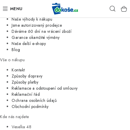
Informace o nás
Hleda
Jsme tradiční česká firma
Naše výhody k nákupu
KOŠE
Jsme autorizovaný prodejce
Dáváme 60 dní na vrácení zboží
Garance okamžité výměny
SÁČKY
Naše další e-shopy
Blog
KOUPELNA
Vše o nákupu
KUCHYNĚ
Kontakt
Způsoby dopravy
Způsoby platby
ORGANIZACE
Reklamace a odstoupení od smlouvy
Reklamační řád
DOMÁCNOST
Ochrana osobních údajů
Obchodní podmínky
ÚKLID
Kde nás najdete
Veselka 48