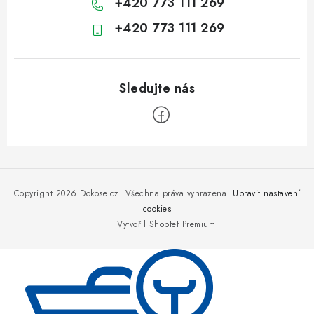
+420 773 111 269
+420 773 111 269
Z
á
p
Copyright 2026
Dokose.cz
. Všechna práva vyhrazena.
Upravit nastavení
a
cookies
Vytvořil Shoptet Premium
t
í