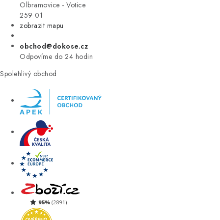
VÝPRODEJ
Olbramovice - Votice
259 01
zobrazit mapu
ZNAČKY
obchod@dokose.cz
Úvod
Kontakt
Blog
Obchodní podmínky
Odpovíme do 24 hodin
Moje objednávka
Spolehlivý obchod