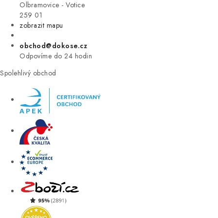
VÝPRODEJ
Olbramovice - Votice
259 01
zobrazit mapu
ZNAČKY
obchod@dokose.cz
Úvod
Kontakt
Blog
Obchodní podmínky
Odpovíme do 24 hodin
Moje objednávka
Spolehlivý obchod