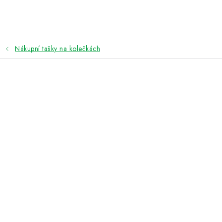
Přejít
na
obsah
Nákupní tašky na kolečkách