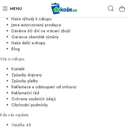
Informace o nás
Hleda
Jsme tradiční česká firma
Naše výhody k nákupu
KOŠE
Jsme autorizovaný prodejce
Dáváme 60 dní na vrácení zboží
Garance okamžité výměny
SÁČKY
Naše další e-shopy
Blog
KOUPELNA
Vše o nákupu
KUCHYNĚ
Kontakt
Způsoby dopravy
Způsoby platby
ORGANIZACE
Reklamace a odstoupení od smlouvy
Reklamační řád
DOMÁCNOST
Ochrana osobních údajů
Obchodní podmínky
ÚKLID
Kde nás najdete
Veselka 48