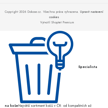
á
p
Copyright 2026
Dokose.cz
. Všechna práva vyhrazena.
Upravit nastavení
a
cookies
Vytvořil Shoptet Premium
t
í
Specialista
na koše
Největší sortiment košů v ČR: od kompaktních až