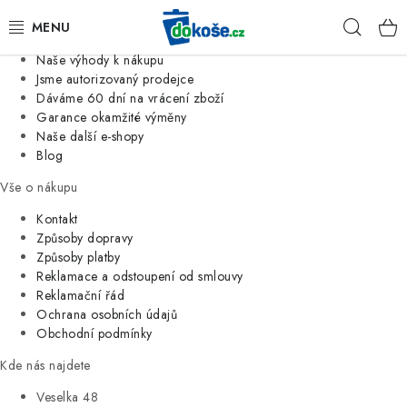
Informace o nás
Hleda
Jsme tradiční česká firma
Naše výhody k nákupu
KOŠE
Jsme autorizovaný prodejce
Dáváme 60 dní na vrácení zboží
Garance okamžité výměny
SÁČKY
Naše další e-shopy
Blog
KOUPELNA
Vše o nákupu
KUCHYNĚ
Kontakt
Způsoby dopravy
Způsoby platby
ORGANIZACE
Reklamace a odstoupení od smlouvy
Reklamační řád
DOMÁCNOST
Ochrana osobních údajů
Obchodní podmínky
ÚKLID
Kde nás najdete
Veselka 48