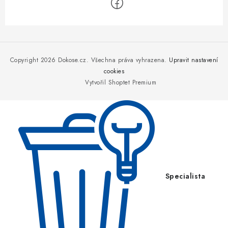
Z
á
p
Copyright 2026
Dokose.cz
. Všechna práva vyhrazena.
Upravit nastavení
a
cookies
Vytvořil Shoptet Premium
t
í
Specialista