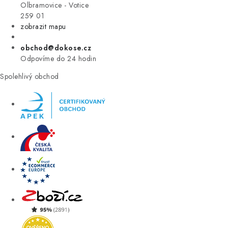
VÝPRODEJ
Olbramovice - Votice
259 01
zobrazit mapu
ZNAČKY
obchod@dokose.cz
Úvod
Kontakt
Blog
Obchodní podmínky
Odpovíme do 24 hodin
Moje objednávka
Spolehlivý obchod