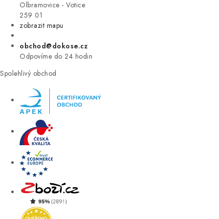
VÝPRODEJ
Olbramovice - Votice
259 01
zobrazit mapu
ZNAČKY
obchod@dokose.cz
Úvod
Kontakt
Blog
Obchodní podmínky
Odpovíme do 24 hodin
Moje objednávka
Spolehlivý obchod