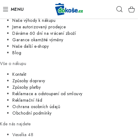
Informace o nás
Hleda
Jsme tradiční česká firma
Naše výhody k nákupu
KOŠE
Jsme autorizovaný prodejce
Dáváme 60 dní na vrácení zboží
Garance okamžité výměny
SÁČKY
Naše další e-shopy
Blog
KOUPELNA
Vše o nákupu
KUCHYNĚ
Kontakt
Způsoby dopravy
Způsoby platby
ORGANIZACE
Reklamace a odstoupení od smlouvy
Reklamační řád
DOMÁCNOST
Ochrana osobních údajů
Obchodní podmínky
ÚKLID
Kde nás najdete
Veselka 48