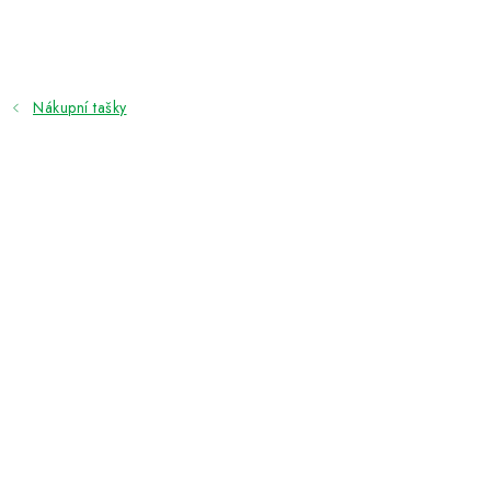
Přejít
na
obsah
Nákupní tašky