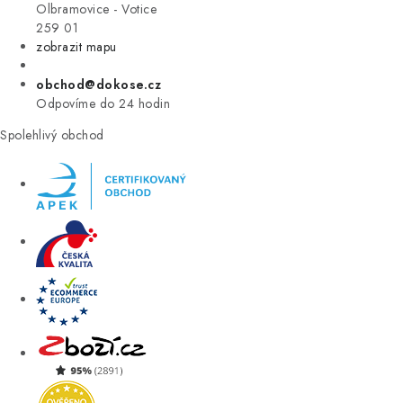
VÝPRODEJ
Olbramovice - Votice
259 01
zobrazit mapu
ZNAČKY
obchod@dokose.cz
Úvod
Kontakt
Blog
Obchodní podmínky
Odpovíme do 24 hodin
Moje objednávka
Spolehlivý obchod