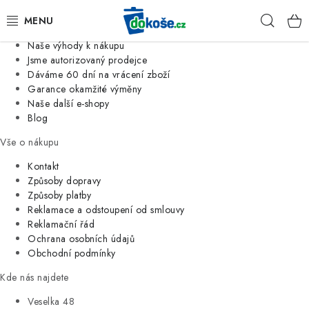
Informace o nás
Hleda
Jsme tradiční česká firma
Naše výhody k nákupu
KOŠE
Jsme autorizovaný prodejce
Dáváme 60 dní na vrácení zboží
Garance okamžité výměny
SÁČKY
Naše další e-shopy
Blog
KOUPELNA
Vše o nákupu
KUCHYNĚ
Kontakt
Způsoby dopravy
Způsoby platby
ORGANIZACE
Reklamace a odstoupení od smlouvy
Reklamační řád
DOMÁCNOST
Ochrana osobních údajů
Obchodní podmínky
ÚKLID
Kde nás najdete
Veselka 48