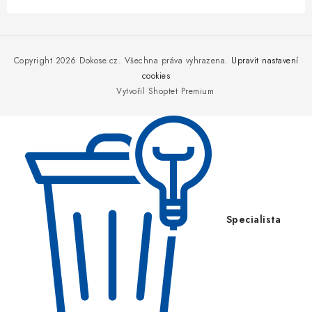
Z
á
p
Copyright 2026
Dokose.cz
. Všechna práva vyhrazena.
Upravit nastavení
a
cookies
Vytvořil Shoptet Premium
t
í
Specialista