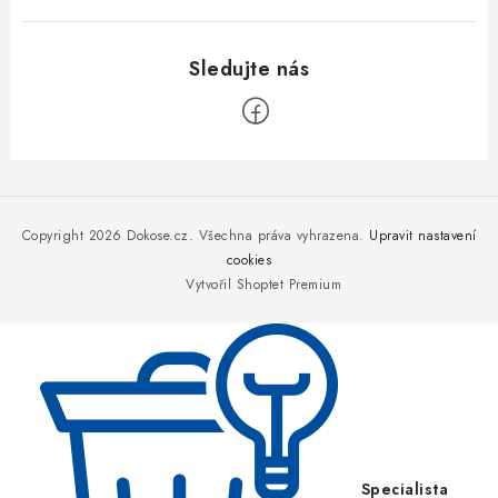
Z
á
p
Copyright 2026
Dokose.cz
. Všechna práva vyhrazena.
Upravit nastavení
a
cookies
Vytvořil Shoptet Premium
t
í
Specialista