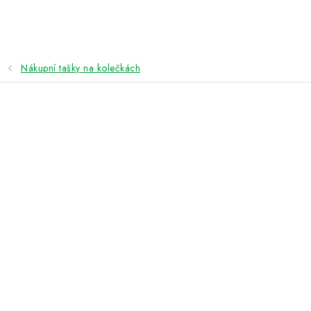
Přejít
na
obsah
Nákupní tašky na kolečkách