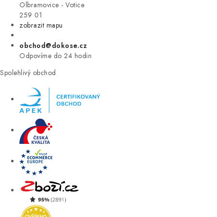
VÝPRODEJ
Olbramovice - Votice
259 01
zobrazit mapu
ZNAČKY
obchod@dokose.cz
Úvod
Kontakt
Blog
Obchodní podmínky
Odpovíme do 24 hodin
Moje objednávka
Spolehlivý obchod