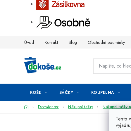
Přejít
Úvod
Kontakt
Blog
Obchodní podmínky
na
obsah
KOŠE
SÁČKY
KOUPELNA
Domů
Domácnost
Nákupní tašky
Nákupní tašky 
Tento 
vyjadřu