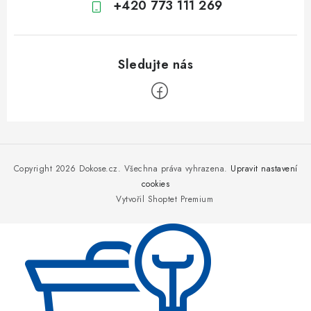
+420 773 111 269
Z
á
p
Copyright 2026
Dokose.cz
. Všechna práva vyhrazena.
Upravit nastavení
a
cookies
Vytvořil Shoptet Premium
t
í