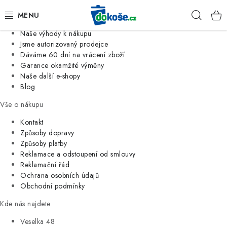
Informace o nás
Hleda
Jsme tradiční česká firma
Naše výhody k nákupu
KOŠE
Jsme autorizovaný prodejce
Dáváme 60 dní na vrácení zboží
Garance okamžité výměny
SÁČKY
Naše další e-shopy
Blog
KOUPELNA
Vše o nákupu
KUCHYNĚ
Kontakt
Způsoby dopravy
Způsoby platby
ORGANIZACE
Reklamace a odstoupení od smlouvy
Reklamační řád
DOMÁCNOST
Ochrana osobních údajů
Obchodní podmínky
ÚKLID
Kde nás najdete
Veselka 48