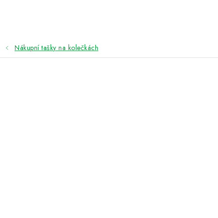
Přejít
na
obsah
Nákupní tašky na kolečkách