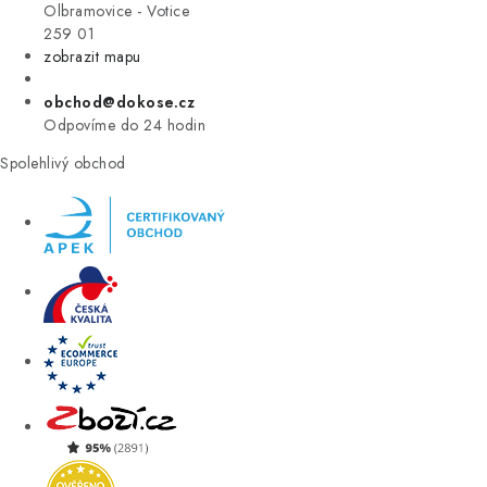
VÝPRODEJ
Olbramovice - Votice
259 01
zobrazit mapu
ZNAČKY
obchod@dokose.cz
Úvod
Kontakt
Blog
Obchodní podmínky
Odpovíme do 24 hodin
Moje objednávka
Spolehlivý obchod