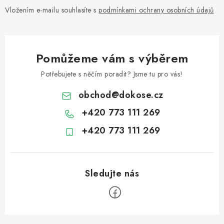
Vložením e-mailu souhlasíte s
podmínkami ochrany osobních údajů
Pomůžeme vám s výběrem
Potřebujete s něčím poradit? Jsme tu pro vás!
obchod
@
dokose.cz
+420 773 111 269
+420 773 111 269
Z