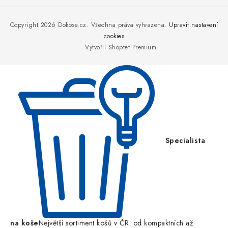
á
p
Copyright 2026
Dokose.cz
. Všechna práva vyhrazena.
Upravit nastavení
a
cookies
Vytvořil Shoptet Premium
t
í
Specialista
na koše
Největší sortiment košů v ČR: od kompaktních až