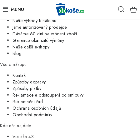
Informace o nás
Hleda
Jsme tradiční česká firma
Naše výhody k nákupu
KOŠE
Jsme autorizovaný prodejce
Dáváme 60 dní na vrácení zboží
Garance okamžité výměny
SÁČKY
Naše další e-shopy
Blog
KOUPELNA
Vše o nákupu
KUCHYNĚ
Kontakt
Způsoby dopravy
Způsoby platby
ORGANIZACE
Reklamace a odstoupení od smlouvy
Reklamační řád
DOMÁCNOST
Ochrana osobních údajů
Obchodní podmínky
ÚKLID
Kde nás najdete
Veselka 48