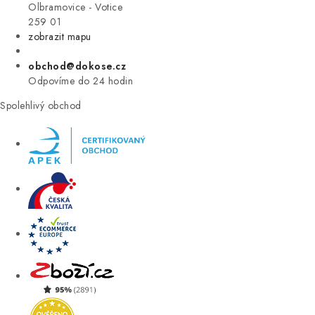
VÝPRODEJ
Olbramovice - Votice
259 01
zobrazit mapu
ZNAČKY
obchod@dokose.cz
Úvod
Kontakt
Blog
Obchodní podmínky
Odpovíme do 24 hodin
Moje objednávka
Spolehlivý obchod