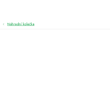
Přejít
na
obsah
Náhradní kolečka