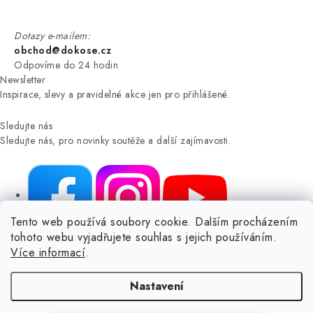
Dotazy e-mailem:
obchod@dokose.cz
Odpovíme do 24 hodin
Newsletter
Inspirace, slevy a pravidelné akce jen pro přihlášené.
Sledujte nás
Sledujte nás, pro novinky soutěže a další zajímavosti.
Tento web používá soubory cookie. Dalším procházením
tohoto webu vyjadřujete souhlas s jejich používáním.
NIKARO, s.r.o.
- Dokoše.cz, Veselka 48, 259 01 Olbramovice -
Více informací
.
Votice, ČESKÁ REPUBLIKA
Podle zákona o evidenci tržeb je prodávající povinen vystavit
Nastavení
kupujícímu účtenku.
Zároveň je povinen zaevidovat přijatou tržbu u správce daně online; v