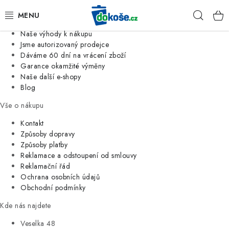
Informace o nás
Hleda
Jsme tradiční česká firma
Naše výhody k nákupu
KOŠE
Jsme autorizovaný prodejce
Dáváme 60 dní na vrácení zboží
Garance okamžité výměny
SÁČKY
Naše další e-shopy
Blog
KOUPELNA
Vše o nákupu
KUCHYNĚ
Kontakt
Způsoby dopravy
Způsoby platby
ORGANIZACE
Reklamace a odstoupení od smlouvy
Reklamační řád
DOMÁCNOST
Ochrana osobních údajů
Obchodní podmínky
ÚKLID
Kde nás najdete
Veselka 48