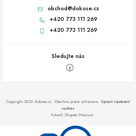
obchod
@
dokose.cz
+420 773 111 269
+420 773 111 269
Z
á
p
Copyright 2026
Dokose.cz
. Všechna práva vyhrazena.
Upravit nastavení
a
cookies
Vytvořil Shoptet Premium
t
í