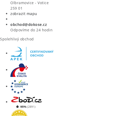
VÝPRODEJ
Olbramovice - Votice
259 01
zobrazit mapu
ZNAČKY
obchod@dokose.cz
Úvod
Kontakt
Blog
Obchodní podmínky
Odpovíme do 24 hodin
Moje objednávka
Spolehlivý obchod