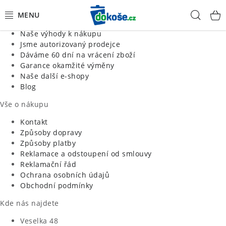
Informace o nás
Hled
Jsme tradiční česká firma
Naše výhody k nákupu
KOŠE
Jsme autorizovaný prodejce
Dáváme 60 dní na vrácení zboží
Garance okamžité výměny
SÁČKY
Naše další e-shopy
Blog
KOUPELNA
Vše o nákupu
KUCHYNĚ
Kontakt
Způsoby dopravy
Způsoby platby
ORGANIZACE
Reklamace a odstoupení od smlouvy
Reklamační řád
DOMÁCNOST
Ochrana osobních údajů
Obchodní podmínky
ÚKLID
Kde nás najdete
Veselka 48