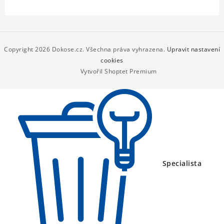
Z
á
p
Copyright 2026
Dokose.cz
. Všechna práva vyhrazena.
Upravit nastavení
a
cookies
Vytvořil Shoptet Premium
t
í
Specialista