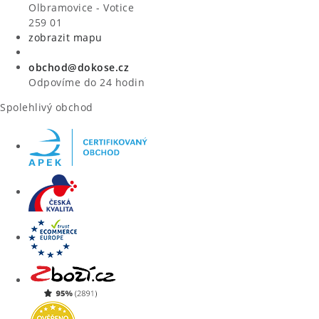
VÝPRODEJ
Olbramovice - Votice
259 01
zobrazit mapu
ZNAČKY
obchod@dokose.cz
Úvod
Kontakt
Blog
Obchodní podmínky
Odpovíme do 24 hodin
Moje objednávka
Spolehlivý obchod