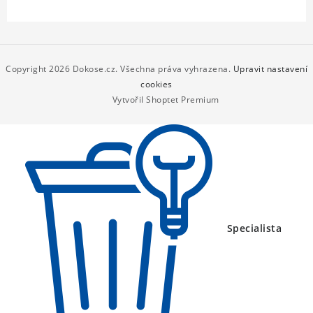
Z
á
p
Copyright 2026
Dokose.cz
. Všechna práva vyhrazena.
Upravit nastavení
a
cookies
Vytvořil Shoptet Premium
t
í
Specialista