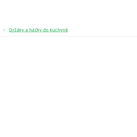
Přejít
na
obsah
Držáky a háčky do kuchyně