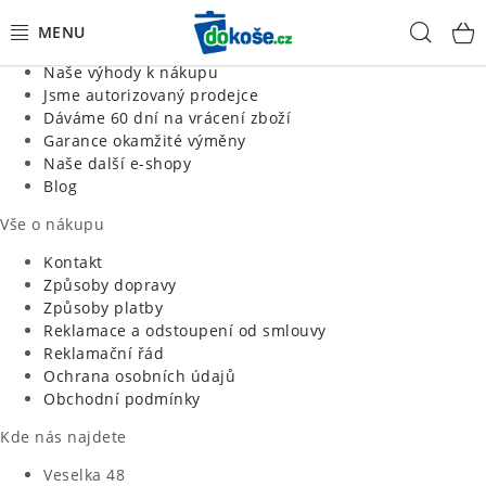
Informace o nás
Hled
Jsme tradiční česká firma
Naše výhody k nákupu
KOŠE
Jsme autorizovaný prodejce
Dáváme 60 dní na vrácení zboží
Garance okamžité výměny
SÁČKY
Naše další e-shopy
Blog
KOUPELNA
Vše o nákupu
KUCHYNĚ
Kontakt
Způsoby dopravy
Způsoby platby
ORGANIZACE
Reklamace a odstoupení od smlouvy
Reklamační řád
DOMÁCNOST
Ochrana osobních údajů
Obchodní podmínky
ÚKLID
Kde nás najdete
Veselka 48