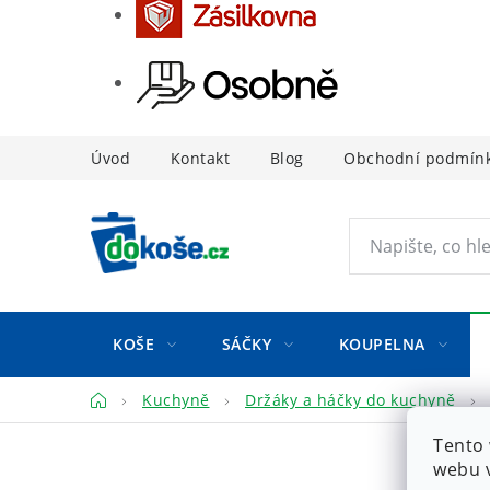
Přejít
Úvod
Kontakt
Blog
Obchodní podmín
na
obsah
KOŠE
SÁČKY
KOUPELNA
Domů
Kuchyně
Držáky a háčky do kuchyně
Tento 
webu v