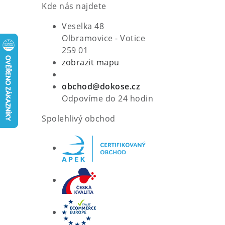
Kde nás najdete
Veselka 48
Olbramovice - Votice
259 01
zobrazit mapu
obchod@dokose.cz
Odpovíme do 24 hodin
Spolehlivý obchod