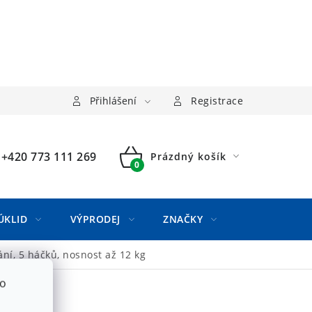
Přihlášení
Registrace
+420 773 111 269
Prázdný košík
NÁKUPNÍ
KOŠÍK
ÚKLID
VÝPRODEJ
ZNAČKY
ní, 5 háčků, nosnost až 12 kg
to