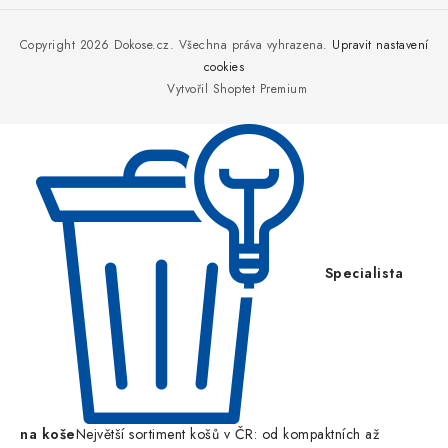
á
p
Copyright 2026
Dokose.cz
. Všechna práva vyhrazena.
Upravit nastavení
a
cookies
Vytvořil Shoptet Premium
t
í
Specialista
na koše
Největší sortiment košů v ČR: od kompaktních až