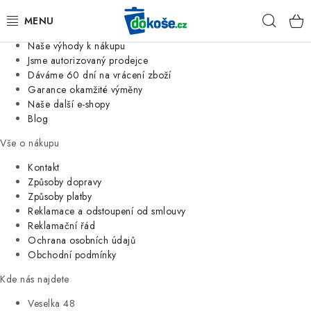
Informace o nás
Hleda
Jsme tradiční česká firma
Naše výhody k nákupu
KOŠE
Jsme autorizovaný prodejce
Dáváme 60 dní na vrácení zboží
Garance okamžité výměny
SÁČKY
Naše další e-shopy
Blog
KOUPELNA
Vše o nákupu
KUCHYNĚ
Kontakt
Způsoby dopravy
Způsoby platby
ORGANIZACE
Reklamace a odstoupení od smlouvy
Reklamační řád
DOMÁCNOST
Ochrana osobních údajů
Obchodní podmínky
ÚKLID
Kde nás najdete
Veselka 48