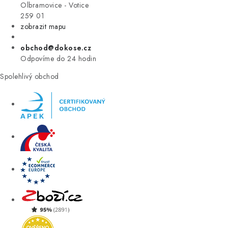
VÝPRODEJ
Olbramovice - Votice
259 01
zobrazit mapu
ZNAČKY
obchod@dokose.cz
Úvod
Kontakt
Blog
Obchodní podmínky
Odpovíme do 24 hodin
Moje objednávka
Spolehlivý obchod