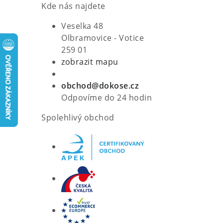
Kde nás najdete
Veselka 48
Olbramovice - Votice
259 01
zobrazit mapu
obchod@dokose.cz
Odpovíme do 24 hodin
Spolehlivý obchod