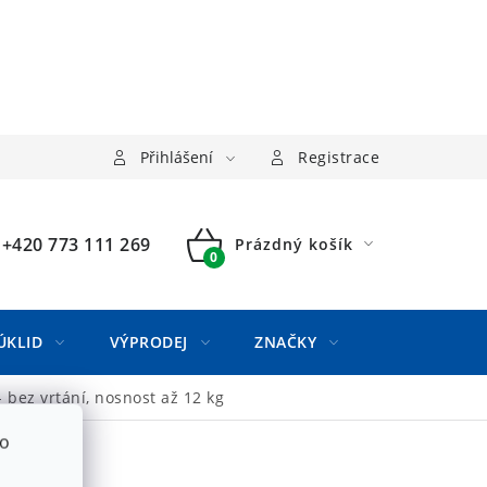
Přihlášení
Registrace
+420 773 111 269
Prázdný košík
NÁKUPNÍ
KOŠÍK
ÚKLID
VÝPRODEJ
ZNAČKY
 bez vrtání, nosnost až 12 kg
to