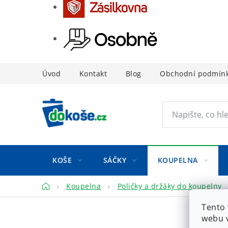
Přejít
Úvod
Kontakt
Blog
Obchodní podmín
na
obsah
KOŠE
SÁČKY
KOUPELNA
Domů
Koupelna
Poličky a držáky do koupelny
Tento 
webu v