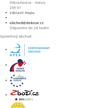
VÝPRODEJ
Olbramovice - Votice
259 01
zobrazit mapu
ZNAČKY
obchod@dokose.cz
Úvod
Kontakt
Blog
Obchodní podmínky
Odpovíme do 24 hodin
Moje objednávka
Spolehlivý obchod