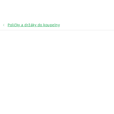
Přejít
na
obsah
Poličky a držáky do koupelny