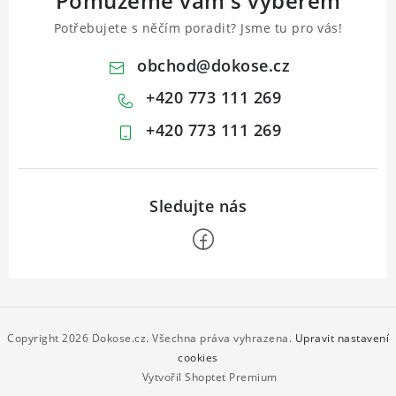
Pomůžeme vám s výběrem
Potřebujete s něčím poradit? Jsme tu pro vás!
obchod
@
dokose.cz
+420 773 111 269
+420 773 111 269
Z
á
p
Copyright 2026
Dokose.cz
. Všechna práva vyhrazena.
Upravit nastavení
a
cookies
Vytvořil Shoptet Premium
t