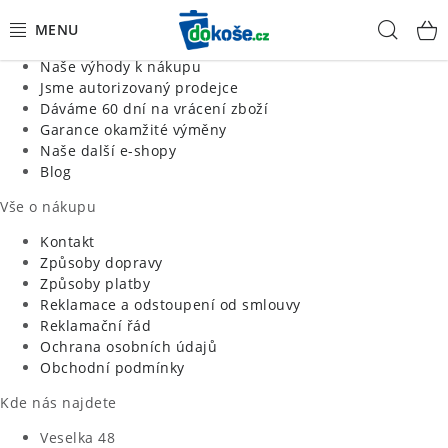
Informace o nás
Hled
Jsme tradiční česká firma
Naše výhody k nákupu
KOŠE
Jsme autorizovaný prodejce
Dáváme 60 dní na vrácení zboží
Garance okamžité výměny
SÁČKY
Naše další e-shopy
Blog
KOUPELNA
Vše o nákupu
KUCHYNĚ
Kontakt
Způsoby dopravy
Způsoby platby
ORGANIZACE
Reklamace a odstoupení od smlouvy
Reklamační řád
DOMÁCNOST
Ochrana osobních údajů
Obchodní podmínky
ÚKLID
Kde nás najdete
Veselka 48