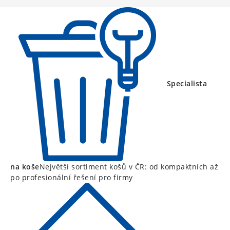
í
Specialista
na koše
Největší sortiment košů v ČR: od kompaktních až
po profesionální řešení pro firmy