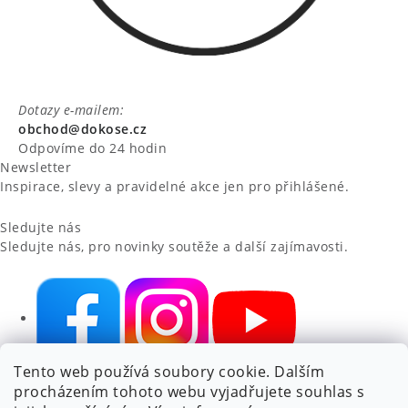
Dotazy e-mailem:
obchod@dokose.cz
Odpovíme do 24 hodin
Newsletter
Inspirace, slevy a pravidelné akce jen pro přihlášené.
Sledujte nás
Sledujte nás, pro novinky soutěže a další zajímavosti.
Tento web používá soubory cookie. Dalším
NIKARO, s.r.o.
- Dokoše.cz, Veselka 48, 259 01 Olbramovice -
procházením tohoto webu vyjadřujete souhlas s
Votice, ČESKÁ REPUBLIKA