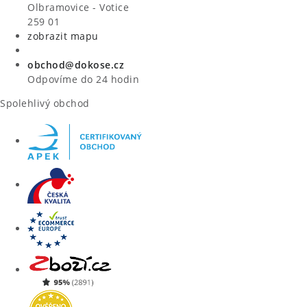
VÝPRODEJ
Olbramovice - Votice
259 01
zobrazit mapu
ZNAČKY
obchod@dokose.cz
Úvod
Kontakt
Blog
Obchodní podmínky
Odpovíme do 24 hodin
Moje objednávka
Spolehlivý obchod