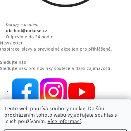
Dotazy e-mailem:
obchod@dokose.cz
Odpovíme do 24 hodin
Newsletter
Inspirace, slevy a pravidelné akce jen pro přihlášené.
Sledujte nás
Sledujte nás, pro novinky soutěže a další zajímavosti.
Tento web používá soubory cookie. Dalším
NIKARO, s.r.o.
- Dokoše.cz, Veselka 48, 259 01 Olbramovice -
procházením tohoto webu vyjadřujete souhlas s
Votice, ČESKÁ REPUBLIKA
jejich používáním.
Více informací
.
Podle zákona o evidenci tržeb je prodávající povinen vystavit
kupujícímu účtenku.