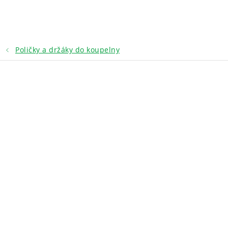
Přejít
na
obsah
Poličky a držáky do koupelny