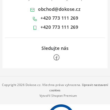
obchod
@
dokose.cz
+420 773 111 269
+420 773 111 269
Z
á
p
Copyright 2026
Dokose.cz
. Všechna práva vyhrazena.
Upravit nastavení
a
cookies
Vytvořil Shoptet Premium
t
í