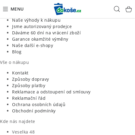
Informace o nás
Hled
Jsme tradiční česká firma
Naše výhody k nákupu
KOŠE
Jsme autorizovaný prodejce
Dáváme 60 dní na vrácení zboží
Garance okamžité výměny
SÁČKY
Naše další e-shopy
Blog
KOUPELNA
Vše o nákupu
KUCHYNĚ
Kontakt
Způsoby dopravy
Způsoby platby
ORGANIZACE
Reklamace a odstoupení od smlouvy
Reklamační řád
DOMÁCNOST
Ochrana osobních údajů
Obchodní podmínky
ÚKLID
Kde nás najdete
Veselka 48