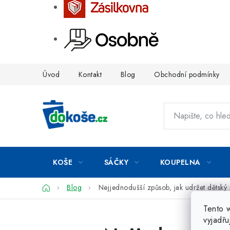
Přejít
Úvod
Kontakt
Blog
Obchodní podmínky
na
obsah
KOŠE
SÁČKY
KOUPELNA
Domů
Blog
Nejjednodušší způsob, jak udržet dětský 
Tento 
vyjadřu