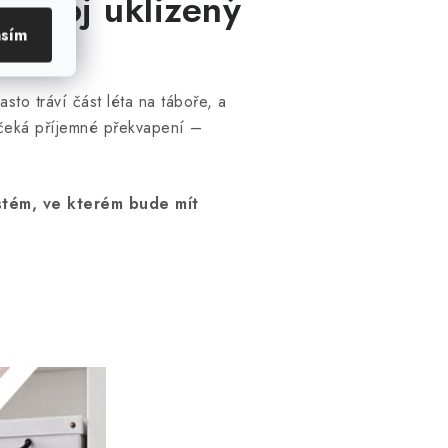
pokoj uklizený
asím
sto tráví část léta na táboře, a
 čeká příjemné překvapení –
ystém, ve kterém bude mít