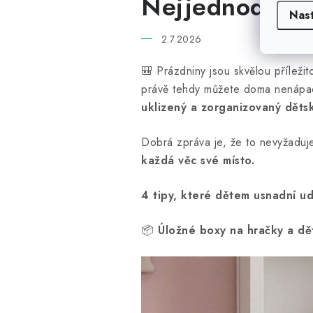
Nejjednodušší 
Nas
2.7.2026
🎒 Prázdniny jsou skvělou příležit
právě tehdy můžete doma nenápadn
uklizený a zorganizovaný děts
Dobrá zpráva je, že to nevyžaduj
každá věc své místo.
4 tipy, které dětem usnadní u
📦
Úložné boxy na hračky a dě