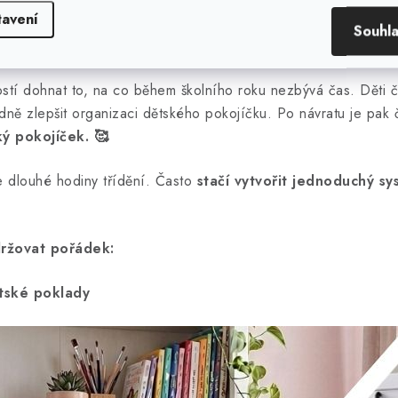
způsob, jak udržet dětský 
tavení
Souhl
ostí dohnat to, na co během školního roku nezbývá čas. Děti ča
ě zlepšit organizaci dětského pokojíčku. Po návratu je pak
ký pokojíček.
🥰
e dlouhé hodiny třídění. Často
stačí vytvořit jednoduchý s
držovat pořádek:
tské poklady