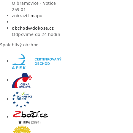
VÝPRODEJ
Olbramovice - Votice
259 01
zobrazit mapu
ZNAČKY
obchod@dokose.cz
Úvod
Kontakt
Blog
Obchodní podmínky
Odpovíme do 24 hodin
Moje objednávka
Spolehlivý obchod