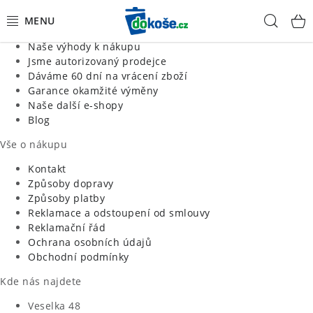
Informace o nás
Hled
Jsme tradiční česká firma
Naše výhody k nákupu
KOŠE
Jsme autorizovaný prodejce
Dáváme 60 dní na vrácení zboží
Garance okamžité výměny
SÁČKY
Naše další e-shopy
Blog
KOUPELNA
Vše o nákupu
KUCHYNĚ
Kontakt
Způsoby dopravy
Způsoby platby
ORGANIZACE
Reklamace a odstoupení od smlouvy
Reklamační řád
DOMÁCNOST
Ochrana osobních údajů
Obchodní podmínky
ÚKLID
Kde nás najdete
Veselka 48