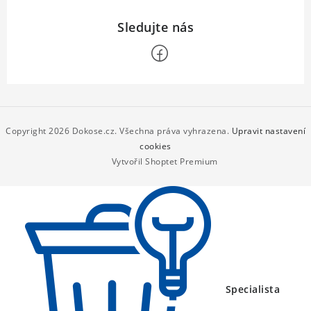
Z
á
p
Copyright 2026
Dokose.cz
. Všechna práva vyhrazena.
Upravit nastavení
a
cookies
Vytvořil Shoptet Premium
t
í
Specialista