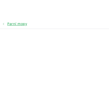
Přejít
na
obsah
Parní mopy