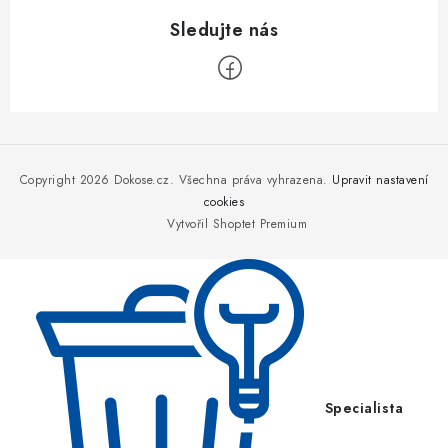
Z
á
p
Copyright 2026
Dokose.cz
. Všechna práva vyhrazena.
Upravit nastavení
a
cookies
Vytvořil Shoptet Premium
t
í
Specialista