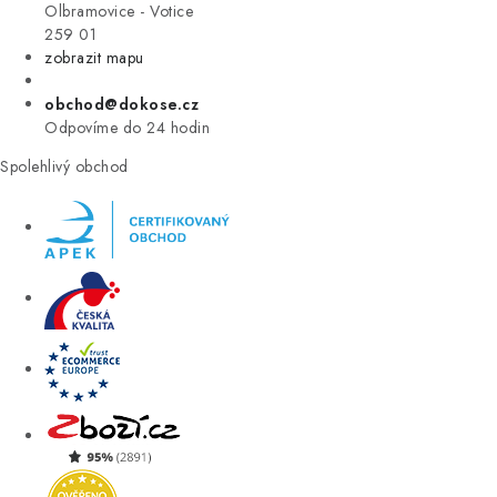
VÝPRODEJ
Olbramovice - Votice
259 01
zobrazit mapu
ZNAČKY
obchod@dokose.cz
Úvod
Kontakt
Blog
Obchodní podmínky
Odpovíme do 24 hodin
Moje objednávka
Spolehlivý obchod