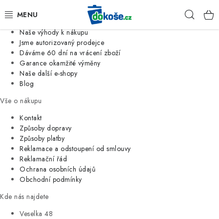
Informace o nás
Hleda
Jsme tradiční česká firma
Naše výhody k nákupu
KOŠE
Jsme autorizovaný prodejce
Dáváme 60 dní na vrácení zboží
Garance okamžité výměny
SÁČKY
Naše další e-shopy
Blog
KOUPELNA
Vše o nákupu
KUCHYNĚ
Kontakt
Způsoby dopravy
Způsoby platby
ORGANIZACE
Reklamace a odstoupení od smlouvy
Reklamační řád
DOMÁCNOST
Ochrana osobních údajů
Obchodní podmínky
ÚKLID
Kde nás najdete
Veselka 48