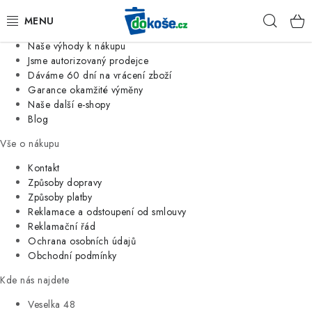
Informace o nás
Hleda
Jsme tradiční česká firma
Naše výhody k nákupu
KOŠE
Jsme autorizovaný prodejce
Dáváme 60 dní na vrácení zboží
Garance okamžité výměny
SÁČKY
Naše další e-shopy
Blog
KOUPELNA
Vše o nákupu
KUCHYNĚ
Kontakt
Způsoby dopravy
Způsoby platby
ORGANIZACE
Reklamace a odstoupení od smlouvy
Reklamační řád
DOMÁCNOST
Ochrana osobních údajů
Obchodní podmínky
ÚKLID
Kde nás najdete
Veselka 48