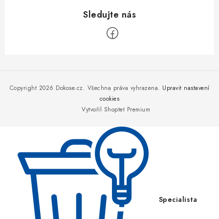
Z
á
p
Copyright 2026
Dokose.cz
. Všechna práva vyhrazena.
Upravit nastavení
a
cookies
Vytvořil Shoptet Premium
t
í
Specialista