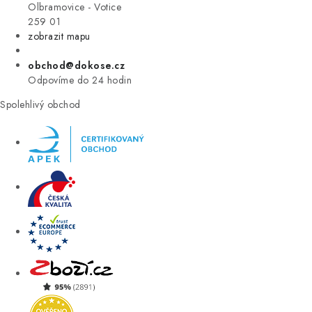
VÝPRODEJ
Olbramovice - Votice
259 01
zobrazit mapu
ZNAČKY
obchod@dokose.cz
Úvod
Kontakt
Blog
Obchodní podmínky
Odpovíme do 24 hodin
Moje objednávka
Spolehlivý obchod