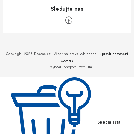
Z
á
p
Copyright 2026
Dokose.cz
. Všechna práva vyhrazena.
Upravit nastavení
a
cookies
Vytvořil Shoptet Premium
t
í
Specialista