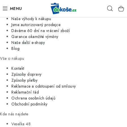
Informace o nás
Hleda
Jsme tradiční česká firma
Naše výhody k nákupu
KOŠE
Jsme autorizovaný prodejce
Dáváme 60 dní na vrácení zboží
Garance okamžité výměny
SÁČKY
Naše další e-shopy
Blog
KOUPELNA
Vše o nákupu
KUCHYNĚ
Kontakt
Způsoby dopravy
Způsoby platby
ORGANIZACE
Reklamace a odstoupení od smlouvy
Reklamační řád
DOMÁCNOST
Ochrana osobních údajů
Obchodní podmínky
ÚKLID
Kde nás najdete
Veselka 48