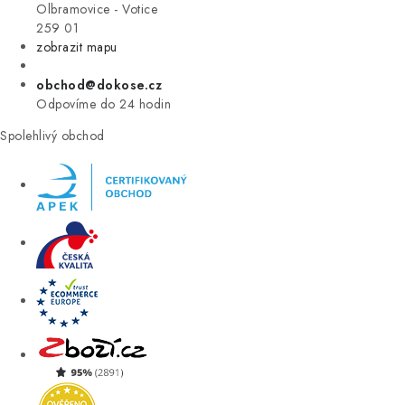
VÝPRODEJ
Olbramovice - Votice
259 01
zobrazit mapu
ZNAČKY
obchod@dokose.cz
Úvod
Kontakt
Blog
Obchodní podmínky
Odpovíme do 24 hodin
Moje objednávka
Spolehlivý obchod