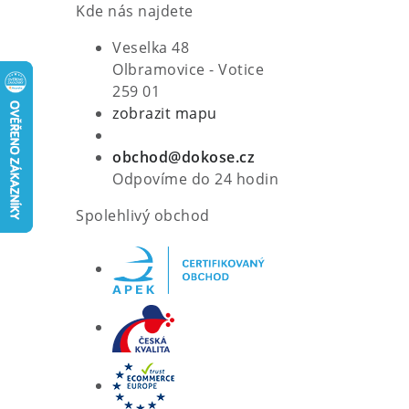
Kde nás najdete
Veselka 48
Olbramovice - Votice
259 01
zobrazit mapu
obchod@dokose.cz
Odpovíme do 24 hodin
Spolehlivý obchod