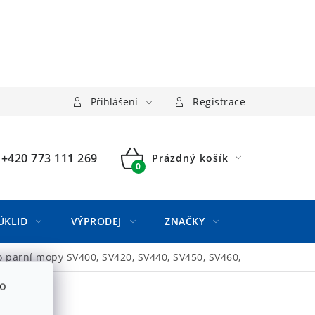
Přihlášení
Registrace
+420 773 111 269
Prázdný košík
NÁKUPNÍ
KOŠÍK
ÚKLID
VÝPRODEJ
ZNAČKY
o parní mopy SV400, SV420, SV440, SV450, SV460,
to