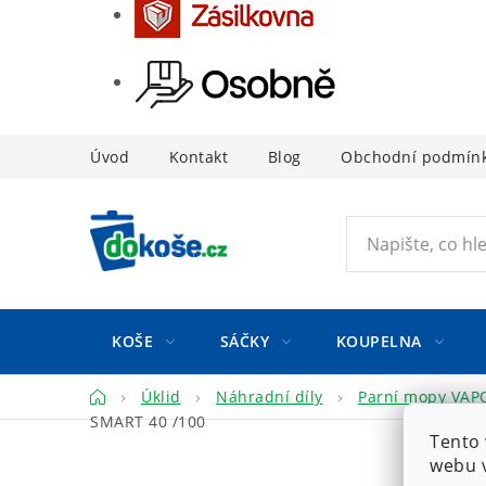
Přejít
Úvod
Kontakt
Blog
Obchodní podmín
na
obsah
KOŠE
SÁČKY
KOUPELNA
Domů
Úklid
Náhradní díly
Parní mopy VA
SMART 40 /100
Tento 
webu v